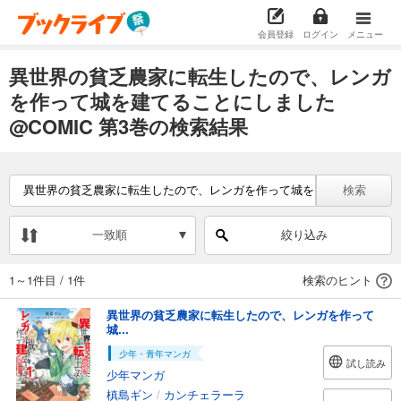
会員登録
ログイン
メニュー
異世界の貧乏農家に転生したので、レンガ
を作って城を建てることにしました
@COMIC 第3巻の検索結果
検索
一致順
絞り込み
1～1件目
/
1件
検索のヒント
異世界の貧乏農家に転生したので、レンガを作って
城...
少年・青年マンガ
試し読み
少年マンガ
槙島ギン
/
カンチェラーラ