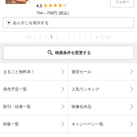
フォロー
4.3
704～759円 (税込)
あらすじを表示する
<<
<
1
・
・
・
>
>>
検索条件を変更する
まるごと無料本！
激安セール
発売予定一覧
人気ランキング
新刊・続巻一覧
映像化作品
特集一覧
キャンペーン一覧