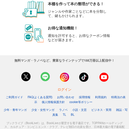
本棚を作って本の整理ができる！
ジャンルや作家ごとなどに本を分類し
て、鍵もかけられます。
お得な通知機能！
通知を許可すると、お得なクーポン情報
などが届きます。
無料マンガ・ラノベなど、豊富なラインナップで188万冊以上配信中！
ログイン
ご利用ガイド
FAQ(よくある質問)
お問い合わせ
採用情報
利用規約
特商法の表
示
個人情報保護方針
cookie等ポリシー
少年・青年マンガ
少女・女性マンガ
ラノベ
小説・文芸
ビジネス・実用
雑誌・写
真集
TL
BL
ブックライブ（BookLive!）は、BookLiveが運営する電子書店です。TOPPANホールディング
ス、カルチュア・コンビニエンス・クラブ、テレビ朝日の出資を受け、日本最大級の電子書籍配