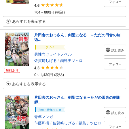
フォロー
4.6
704～880円 (税込)
あらすじを表示する
片田舎のおっさん、剣聖になる ～ただの田舎の剣
術...
ラノベ
試し読み
男性向けライトノベル
佐賀崎しげる
/
鍋島テツヒロ
フォロー
4.3
無料あり
0～1,430円 (税込)
あらすじを表示する
片田舎のおっさん、剣聖になる～ただの田舎の剣術
師...
少年・青年マンガ
試し読み
青年マンガ
乍藤和樹
/
佐賀崎しげる
/
鍋島テツヒロ
フォロー