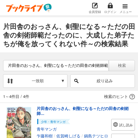
会員登録
ログイン
メニュー
片田舎のおっさん、剣聖になる～ただの田
舎の剣術師範だったのに、大成した弟子た
ちが俺を放ってくれない件～の検索結果
検索
一致順
絞り込み
1～4件目
/
4件
検索のヒント
片田舎のおっさん、剣聖になる～ただの田舎の剣術
師...
少年・青年マンガ
試し読み
青年マンガ
乍藤和樹
/
佐賀崎しげる
/
鍋島テツヒロ