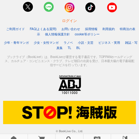
ログイン
ご利用ガイド
FAQ(よくある質問)
お問い合わせ
採用情報
利用規約
特商法の表
示
個人情報保護方針
cookie等ポリシー
少年・青年マンガ
少女・女性マンガ
ラノベ
小説・文芸
ビジネス・実用
雑誌・写
真集
TL
BL
ブックライブ（BookLive!）は、BookLiveが運営する電子書店です。TOPPANホールディング
ス、カルチュア・コンビニエンス・クラブ、テレビ朝日の出資を受け、日本最大級の電子書籍配
信サービスを行っています。
© BookLive Co., Ltd.