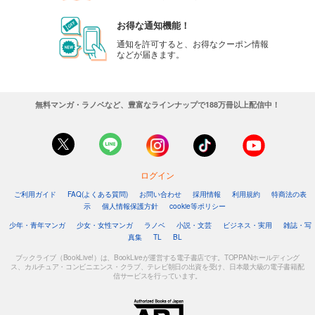
お得な通知機能！
通知を許可すると、お得なクーポン情報
などが届きます。
無料マンガ・ラノベなど、豊富なラインナップで188万冊以上配信中！
ログイン
ご利用ガイド
FAQ(よくある質問)
お問い合わせ
採用情報
利用規約
特商法の表
示
個人情報保護方針
cookie等ポリシー
少年・青年マンガ
少女・女性マンガ
ラノベ
小説・文芸
ビジネス・実用
雑誌・写
真集
TL
BL
ブックライブ（BookLive!）は、BookLiveが運営する電子書店です。TOPPANホールディング
ス、カルチュア・コンビニエンス・クラブ、テレビ朝日の出資を受け、日本最大級の電子書籍配
信サービスを行っています。