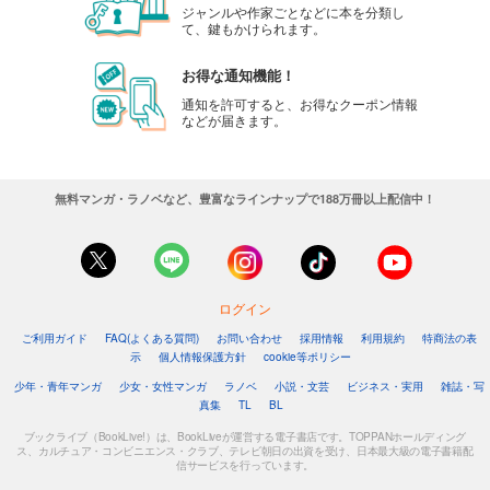
ジャンルや作家ごとなどに本を分類し
て、鍵もかけられます。
お得な通知機能！
通知を許可すると、お得なクーポン情報
などが届きます。
無料マンガ・ラノベなど、豊富なラインナップで188万冊以上配信中！
ログイン
ご利用ガイド
FAQ(よくある質問)
お問い合わせ
採用情報
利用規約
特商法の表
示
個人情報保護方針
cookie等ポリシー
少年・青年マンガ
少女・女性マンガ
ラノベ
小説・文芸
ビジネス・実用
雑誌・写
真集
TL
BL
ブックライブ（BookLive!）は、BookLiveが運営する電子書店です。TOPPANホールディング
ス、カルチュア・コンビニエンス・クラブ、テレビ朝日の出資を受け、日本最大級の電子書籍配
信サービスを行っています。