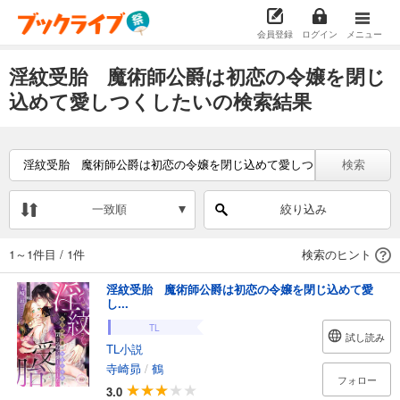
会員登録
ログイン
メニュー
淫紋受胎 魔術師公爵は初恋の令嬢を閉じ
込めて愛しつくしたいの検索結果
検索
一致順
絞り込み
1～1件目
/
1件
検索のヒント
淫紋受胎 魔術師公爵は初恋の令嬢を閉じ込めて愛
し...
TL
試し読み
TL小説
寺崎昴
/
鶴
フォロー
3.0