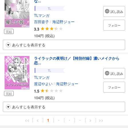
な...
TL
試し読み
TLマンガ
百田姿子
/
海辺野ジョー
フォロー
3.3
完結
104円 (税込)
あらすじを表示する
ライラックの夜明け／【特別付録】濃いメイクから
恋...
TL
試し読み
TLマンガ
渡辺やよい
/
海辺野ジョー
フォロー
1.5
完結
104円 (税込)
あらすじを表示する
<<
<
1
・
・
・
>
>>