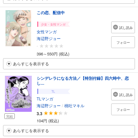
この恋、配信中
少女・女性マンガ
試し読み
女性マンガ
海辺野ジョー
フォロー
-
396～550円 (税込)
あらすじを表示する
シンデレラになる方法／【特別付録】四六時中、恋
し...
TL
試し読み
TLマンガ
海辺野ジョー
/
桃吐マキル
フォロー
3.3
完結
104円 (税込)
あらすじを表示する