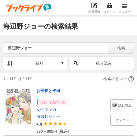
会員登録
ログイン
メニュー
海辺野ジョーの検索結果
検索
一致順
絞り込み
1～11件目
/
11件
検索のヒント
お部長と平田
少女・女性マンガ
試し読み
女性マンガ
海辺野ジョー
フォロー
4.4
330～605円 (税込)