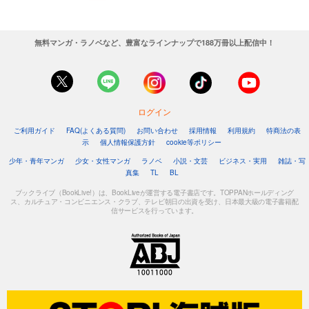
無料マンガ・ラノベなど、豊富なラインナップで188万冊以上配信中！
ログイン
ご利用ガイド
FAQ(よくある質問)
お問い合わせ
採用情報
利用規約
特商法の表
示
個人情報保護方針
cookie等ポリシー
少年・青年マンガ
少女・女性マンガ
ラノベ
小説・文芸
ビジネス・実用
雑誌・写
真集
TL
BL
ブックライブ（BookLive!）は、BookLiveが運営する電子書店です。TOPPANホールディング
ス、カルチュア・コンビニエンス・クラブ、テレビ朝日の出資を受け、日本最大級の電子書籍配
信サービスを行っています。