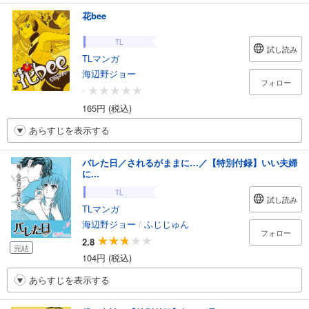
花bee
TL
試し読み
TLマンガ
海辺野ジョー
フォロー
-
165円 (税込)
あらすじを表示する
バレた日／されるがままに…／【特別付録】いい夫婦
に...
TL
試し読み
TLマンガ
海辺野ジョー
/
ふじじゅん
フォロー
2.8
完結
104円 (税込)
あらすじを表示する