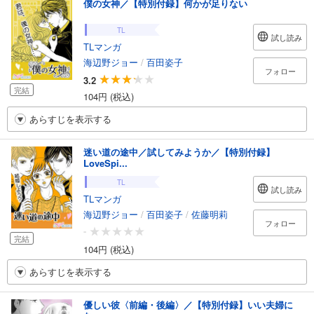
僕の女神／【特別付録】何かが足りない
TL
試し読み
TLマンガ
海辺野ジョー
/
百田姿子
フォロー
3.2
完結
104円 (税込)
あらすじを表示する
迷い道の途中／試してみようか／【特別付録】
LoveSpi...
TL
試し読み
TLマンガ
海辺野ジョー
/
百田姿子
/
佐藤明莉
フォロー
-
完結
104円 (税込)
あらすじを表示する
優しい彼〈前編・後編〉／【特別付録】いい夫婦に