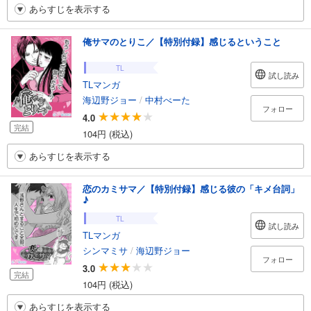
あらすじを表示する
俺サマのとりこ／【特別付録】感じるということ
TL
試し読み
TLマンガ
海辺野ジョー
/
中村べーた
フォロー
4.0
完結
104円 (税込)
あらすじを表示する
恋のカミサマ／【特別付録】感じる彼の「キメ台詞」
♪
TL
試し読み
TLマンガ
シンマミサ
/
海辺野ジョー
フォロー
3.0
完結
104円 (税込)
あらすじを表示する