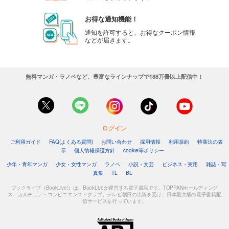
お得な通知機能！
通知を許可すると、お得なクーポン情報
などが届きます。
無料マンガ・ラノベなど、豊富なラインナップで188万冊以上配信中！
ログイン
ご利用ガイド
FAQ(よくある質問)
お問い合わせ
採用情報
利用規約
特商法の表
示
個人情報保護方針
cookie等ポリシー
少年・青年マンガ
少女・女性マンガ
ラノベ
小説・文芸
ビジネス・実用
雑誌・写
真集
TL
BL
ブックライブ（BookLive!）は、BookLiveが運営する電子書店です。TOPPANホールディング
ス、カルチュア・コンビニエンス・クラブ、テレビ朝日の出資を受け、日本最大級の電子書籍配
信サービスを行っています。