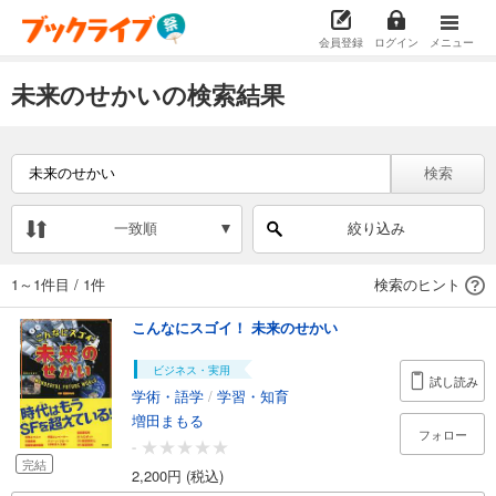
会員登録
ログイン
メニュー
未来のせかいの検索結果
検索
一致順
絞り込み
1～1件目
/
1件
検索のヒント
こんなにスゴイ！ 未来のせかい
ビジネス・実用
試し読み
学術・語学
/
学習・知育
増田まもる
フォロー
-
完結
2,200円 (税込)