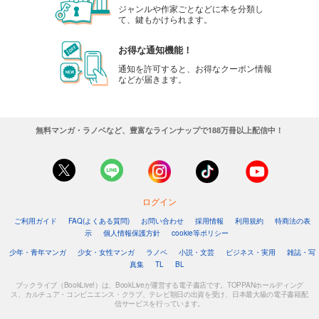
ジャンルや作家ごとなどに本を分類し
て、鍵もかけられます。
お得な通知機能！
通知を許可すると、お得なクーポン情報
などが届きます。
無料マンガ・ラノベなど、豊富なラインナップで188万冊以上配信中！
ログイン
ご利用ガイド
FAQ(よくある質問)
お問い合わせ
採用情報
利用規約
特商法の表
示
個人情報保護方針
cookie等ポリシー
少年・青年マンガ
少女・女性マンガ
ラノベ
小説・文芸
ビジネス・実用
雑誌・写
真集
TL
BL
ブックライブ（BookLive!）は、BookLiveが運営する電子書店です。TOPPANホールディング
ス、カルチュア・コンビニエンス・クラブ、テレビ朝日の出資を受け、日本最大級の電子書籍配
信サービスを行っています。