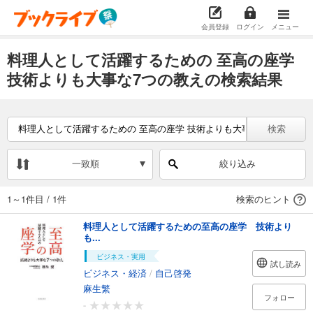
会員登録
ログイン
メニュー
料理人として活躍するための 至高の座学
技術よりも大事な7つの教えの検索結果
検索
一致順
絞り込み
1～1件目
/
1件
検索のヒント
料理人として活躍するための至高の座学 技術より
も...
ビジネス・実用
試し読み
ビジネス・経済
/
自己啓発
麻生繁
フォロー
-