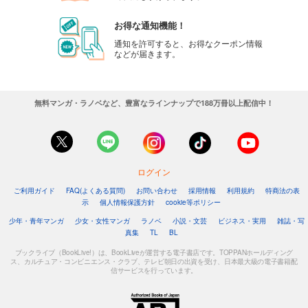
お得な通知機能！
通知を許可すると、お得なクーポン情報
などが届きます。
無料マンガ・ラノベなど、豊富なラインナップで188万冊以上配信中！
ログイン
ご利用ガイド
FAQ(よくある質問)
お問い合わせ
採用情報
利用規約
特商法の表
示
個人情報保護方針
cookie等ポリシー
少年・青年マンガ
少女・女性マンガ
ラノベ
小説・文芸
ビジネス・実用
雑誌・写
真集
TL
BL
ブックライブ（BookLive!）は、BookLiveが運営する電子書店です。TOPPANホールディング
ス、カルチュア・コンビニエンス・クラブ、テレビ朝日の出資を受け、日本最大級の電子書籍配
信サービスを行っています。