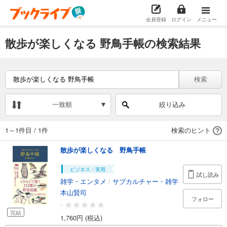
会員登録
ログイン
メニュー
散歩が楽しくなる 野鳥手帳の検索結果
検索
一致順
絞り込み
1～1件目
/
1件
検索のヒント
散歩が楽しくなる 野鳥手帳
ビジネス・実用
試し読み
雑学・エンタメ
/
サブカルチャー・雑学
本山賢司
フォロー
-
完結
1,760円 (税込)