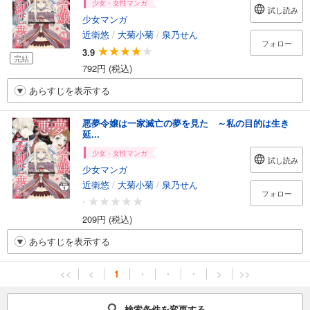
少女・女性マンガ
試し読み
少女マンガ
近衛悠
/
大菊小菊
/
泉乃せん
フォロー
3.9
完結
792円 (税込)
あらすじを表示する
悪夢令嬢は一家滅亡の夢を見た ～私の目的は生き
延...
少女・女性マンガ
試し読み
少女マンガ
近衛悠
/
大菊小菊
/
泉乃せん
フォロー
-
209円 (税込)
あらすじを表示する
<<
<
1
・
・
・
>
>>
検索条件を変更する