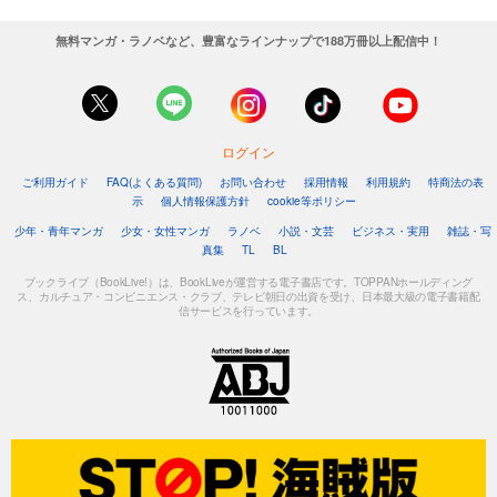
無料マンガ・ラノベなど、豊富なラインナップで188万冊以上配信中！
ログイン
ご利用ガイド
FAQ(よくある質問)
お問い合わせ
採用情報
利用規約
特商法の表
示
個人情報保護方針
cookie等ポリシー
少年・青年マンガ
少女・女性マンガ
ラノベ
小説・文芸
ビジネス・実用
雑誌・写
真集
TL
BL
ブックライブ（BookLive!）は、BookLiveが運営する電子書店です。TOPPANホールディング
ス、カルチュア・コンビニエンス・クラブ、テレビ朝日の出資を受け、日本最大級の電子書籍配
信サービスを行っています。