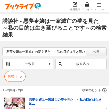
会員登録
ログイン
メニュー
講談社 - 悪夢令嬢は一家滅亡の夢を見た
～私の目的は生き延びることです～の検索
結果
検索
一致順
絞り込み
×
講談社
1～2件目
/
2件
検索のヒント
悪夢令嬢は一家滅亡の夢を見た ～私の目的は生き
延...