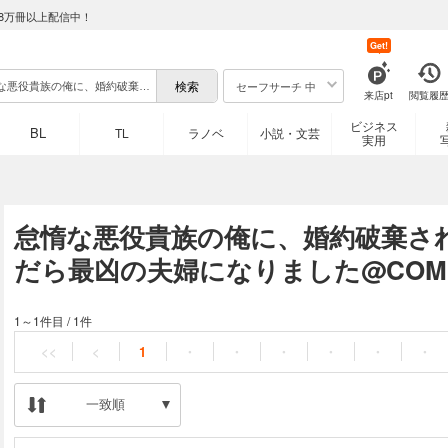
8万冊以上配信中！
Get!
セーフサーチ 中
来店pt
閲覧履
ビジネス
BL
TL
ラノベ
小説・文芸
実用
怠惰な悪役貴族の俺に、婚約破棄さ
だら最凶の夫婦になりました@COMI
1～1件目
/
1件
<<
<
1
・
・
・
・
・
・
一致順