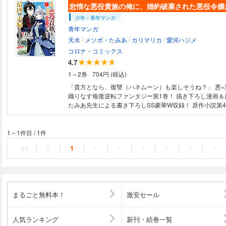
少年・青年マンガ
青年マンガ
/
/
/
天水
メソポ・たみあ
カリマリカ
愛河ハジメ
コロナ・コミックス
4.7
1～2巻
704円 (税込)
「貴方となら、復讐（ハネムーン）も楽しそうね？」 悪×
織りなす報復逆転ファンタジー第1巻！ 描き下ろし漫画＆
たみあ先生による書き下ろしSS豪華W収録！ 原作小説第4巻
ある小説の「悪役貴族」に転生したと気づいたアルバン。
いよう仕方なく剣と魔法の鍛錬を始めたら、秘められた才
爵家からの縁談が舞い込む。しかし嫁いでくる令嬢レティ
1～1件目
/
1件
ばかりが飛び交っていた。 どんな「悪女」かとビビるも
<<
<
1
・
・
・
・
・
・
れば、どタイプどストライクの天使のようにピュアな少女だ
の尊さに破滅回避も忘れたアルバンは、愛妻を陥れた黒幕
意！ 夫婦の悪名を逆手にとっておびき出すが……？ 悪×悪の最凶夫婦が織
りなす報復逆転ファンタジー第1巻！
まるごと無料本！
激安セール
人気ランキング
新刊・続巻一覧