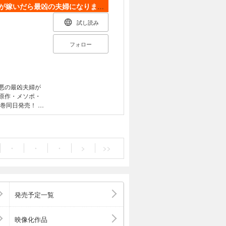
怠惰な悪役貴族の俺に、婚約破棄された悪役令嬢が嫁いだら最凶の夫婦になりました@COMIC
試し読み
フォロー
悪の最凶夫婦が
原作・メソポ・
同日発売！ と
 主人公に敗れな
能が開花！ 公
シアには悪い噂
……いざ会ってみ
・
・
・
>
>>
った!? あまり
への逆襲を決
発売予定一覧
映像化作品