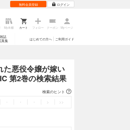
無料会員登録
ログイン
歴
My本棚
カート
フォロー
クーポン
Myページ
雑誌
はじめての方へ
ご利用ガイド
写真集
れた悪役令嬢が嫁い
C 第2巻の検索結果
検索のヒント
・
・
・
>
>>