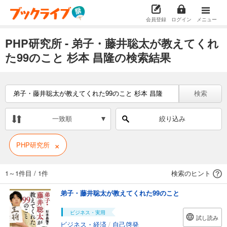
会員登録
ログイン
メニュー
PHP研究所 - 弟子・藤井聡太が教えてくれ
た99のこと 杉本 昌隆の検索結果
検索
一致順
絞り込み
×
PHP研究所
1～1件目
/
1件
検索のヒント
弟子・藤井聡太が教えてくれた99のこと
ビジネス・実用
試し読み
ビジネス・経済
/
自己啓発