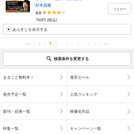
杉本昌隆
フォロー
4.0
750円 (税込)
あらすじを表示する
<<
<
1
・
・
・
>
>>
検索条件を変更する
まるごと無料本！
激安セール
発売予定一覧
人気ランキング
新刊・続巻一覧
映像化作品
特集一覧
キャンペーン一覧