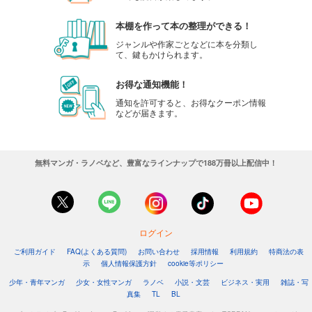
本棚を作って本の整理ができる！
ジャンルや作家ごとなどに本を分類し
て、鍵もかけられます。
お得な通知機能！
通知を許可すると、お得なクーポン情報
などが届きます。
無料マンガ・ラノベなど、豊富なラインナップで188万冊以上配信中！
ログイン
ご利用ガイド
FAQ(よくある質問)
お問い合わせ
採用情報
利用規約
特商法の表
示
個人情報保護方針
cookie等ポリシー
少年・青年マンガ
少女・女性マンガ
ラノベ
小説・文芸
ビジネス・実用
雑誌・写
真集
TL
BL