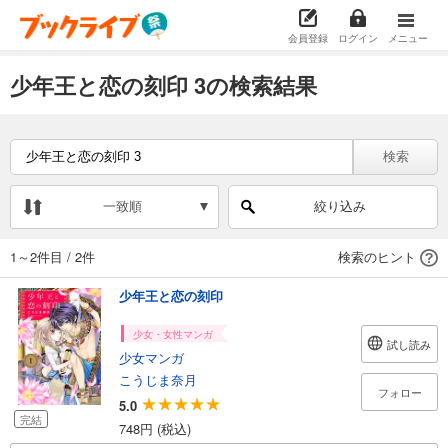
会員登録
ログイン
メニュー
少年王と恋の刻印 3の検索結果
検索
一致順
絞り込み
1～2件目
/
2件
検索のヒント
少年王と恋の刻印
少女・女性マンガ
試し読み
少女マンガ
こうじま奈月
フォロー
5.0
完結
748円 (税込)