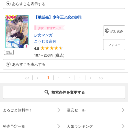
あらすじを表示する
【単話売】少年王と恋の刻印
少女・女性マンガ
試し読み
少女マンガ
こうじま奈月
フォロー
4.5
完結
187～253円 (税込)
あらすじを表示する
<<
<
1
・
・
・
>
>>
検索条件を変更する
まるごと無料本！
激安セール
発売予定一覧
人気ランキング