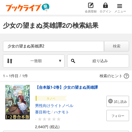
会員登録
ログイン
メニュー
少女の望まぬ英雄譚2の検索結果
検索
一致順
絞り込み
1～1件目
/
1件
検索のヒント
【合本版1-2巻】少女の望まぬ英雄譚
ラノベ
試し読み
男性向けライトノベル
賽目和七
/
ハナモト
フォロー
-
2,640円 (税込)