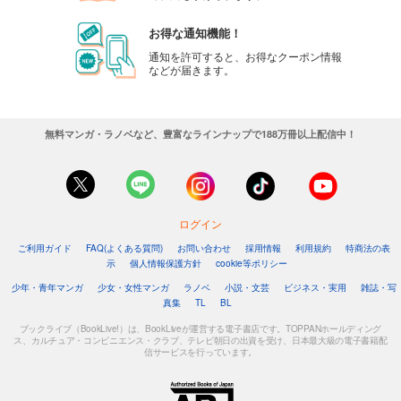
お得な通知機能！
通知を許可すると、お得なクーポン情報
などが届きます。
無料マンガ・ラノベなど、豊富なラインナップで188万冊以上配信中！
ログイン
ご利用ガイド
FAQ(よくある質問)
お問い合わせ
採用情報
利用規約
特商法の表
示
個人情報保護方針
cookie等ポリシー
少年・青年マンガ
少女・女性マンガ
ラノベ
小説・文芸
ビジネス・実用
雑誌・写
真集
TL
BL
ブックライブ（BookLive!）は、BookLiveが運営する電子書店です。TOPPANホールディング
ス、カルチュア・コンビニエンス・クラブ、テレビ朝日の出資を受け、日本最大級の電子書籍配
信サービスを行っています。