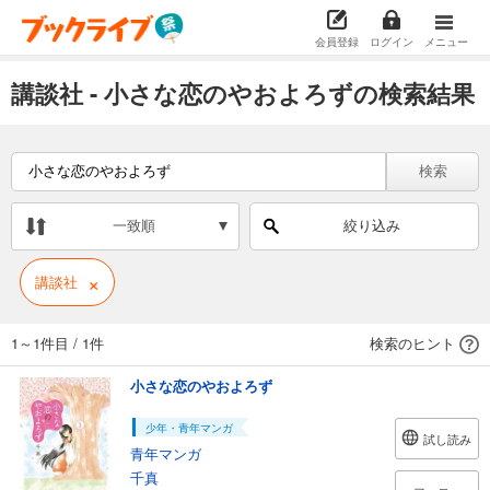
会員登録
ログイン
メニュー
講談社 - 小さな恋のやおよろずの検索結果
検索
一致順
絞り込み
×
講談社
1～1件目
/
1件
検索のヒント
小さな恋のやおよろず
少年・青年マンガ
試し読み
青年マンガ
千真