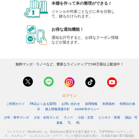
本棚を作って本の整理ができる！
ジャンルや作家ごとなどに本を分類し
て、鍵もかけられます。
お得な通知機能！
通知を許可すると、お得なクーポン情報
などが届きます。
無料マンガ・ラノベなど、豊富なラインナップで188万冊以上配信中！
ログイン
ご利用ガイド
FAQ(よくある質問)
お問い合わせ
採用情報
利用規約
特商法の表
示
個人情報保護方針
cookie等ポリシー
少年・青年マンガ
少女・女性マンガ
ラノベ
小説・文芸
ビジネス・実用
雑誌・写
真集
TL
BL
ブックライブ（BookLive!）は、BookLiveが運営する電子書店です。TOPPANホールディング
ス、カルチュア・コンビニエンス・クラブ、テレビ朝日の出資を受け、日本最大級の電子書籍配