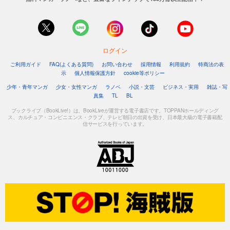
ログイン
ご利用ガイド
FAQ(よくある質問)
お問い合わせ
採用情報
利用規約
特商法の表
示
個人情報保護方針
cookie等ポリシー
少年・青年マンガ
少女・女性マンガ
ラノベ
小説・文芸
ビジネス・実用
雑誌・写
真集
TL
BL
ブックライブ（BookLive!）は、BookLiveが運営する電子書店です。TOPPANホールディング
ス、カルチュア・コンビニエンス・クラブ、テレビ朝日の出資を受け、日本最大級の電子書籍配
信サービスを行っています。