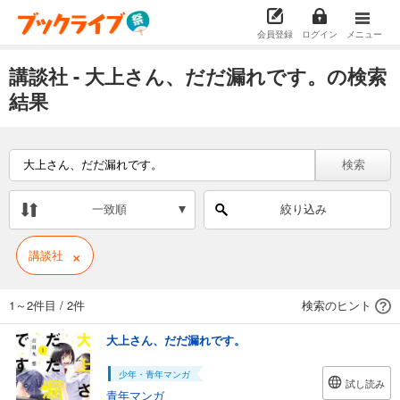
会員登録
ログイン
メニュー
講談社 - 大上さん、だだ漏れです。の検索
結果
検索
一致順
絞り込み
×
講談社
1～2件目
/
2件
検索のヒント
大上さん、だだ漏れです。
少年・青年マンガ
試し読み
青年マンガ