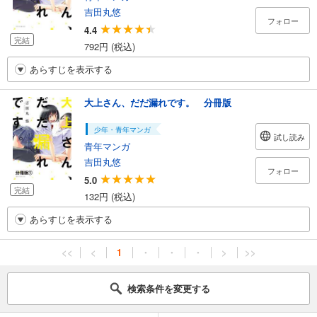
吉田丸悠
フォロー
4.4
完結
792円 (税込)
あらすじを表示する
大上さん、だだ漏れです。 分冊版
少年・青年マンガ
試し読み
青年マンガ
吉田丸悠
フォロー
5.0
完結
132円 (税込)
あらすじを表示する
<<
<
1
・
・
・
>
>>
検索条件を変更する