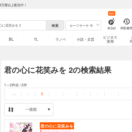
8万冊以上配信中！
Get!
セーフサーチ 中
来店pt
閲覧履
ビジネス
BL
TL
ラノベ
小説・文芸
実用
君の心に花笑みを 2の検索結果
1～2件目
/
2件
<<
<
1
・
・
・
・
・
・
一致順
君の心に花笑みを