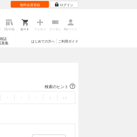
無料会員登録
ログイン
歴
My本棚
カート
フォロー
クーポン
Myページ
雑誌
はじめての方へ
ご利用ガイド
写真集
検索のヒント
・
・
・
>
>>