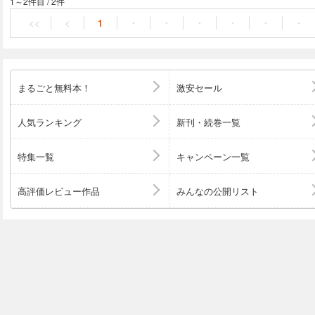
1～2件目
/
2件
<<
<
1
・
・
・
・
・
・
まるごと無料本！
激安セール
人気ランキング
新刊・続巻一覧
特集一覧
キャンペーン一覧
高評価レビュー作品
みんなの公開リスト