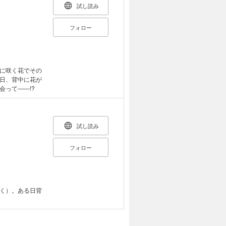
試し読み
フォロー
に咲く花でその
日、背中に花が
って――!?
試し読み
フォロー
く）。ある日背