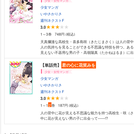
少女・女性マンガ
少女マンガ
いやさかりさ
週刊ネクストF
3.0
1～3巻
748円 (税込)
天真爛漫な高校生・喜多島咲（きたじまさく）は人の背中
人の気持ちを見ることができる不思議な特技を持つ。ある
見えない不器用な男の子・高嶺陽真（たかねはるま）に出会
【単話売】
君の心に花笑みを
少女・女性マンガ
少女マンガ
いやさかりさ
週刊ネクストF
3.0
1～1
2
巻
187円 (税込)
人の背中に花が見える不思議な能力を持つ高校生・咲（さ
中に花が見えない男の子に出会って――!?