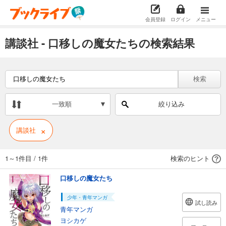
会員登録
ログイン
メニュー
講談社 - 口移しの魔女たちの検索結果
検索
一致順
絞り込み
×
講談社
1～1件目
/
1件
検索のヒント
口移しの魔女たち
少年・青年マンガ
試し読み
青年マンガ
ヨシカゲ