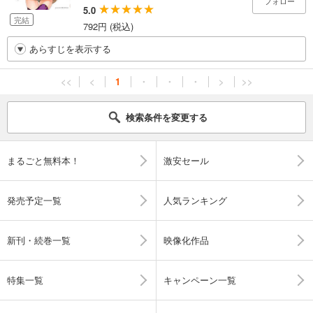
フォロー
5.0
完結
792円 (税込)
あらすじを表示する
<<
<
1
・
・
・
>
>>
検索条件を変更する
まるごと無料本！
激安セール
発売予定一覧
人気ランキング
新刊・続巻一覧
映像化作品
特集一覧
キャンペーン一覧