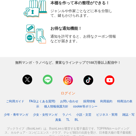
本棚を作って本の整理ができる！
ジャンルや作家ごとなどに本を分類し
て、鍵もかけられます。
お得な通知機能！
通知を許可すると、お得なクーポン情報
などが届きます。
無料マンガ・ラノベなど、豊富なラインナップで188万冊以上配信中！
ログイン
ご利用ガイド
FAQ(よくある質問)
お問い合わせ
採用情報
利用規約
特商法の表
示
個人情報保護方針
cookie等ポリシー
少年・青年マンガ
少女・女性マンガ
ラノベ
小説・文芸
ビジネス・実用
雑誌・写
真集
TL
BL
ブックライブ（BookLive!）は、BookLiveが運営する電子書店です。TOPPANホールディング
ス、カルチュア・コンビニエンス・クラブ、テレビ朝日の出資を受け、日本最大級の電子書籍配