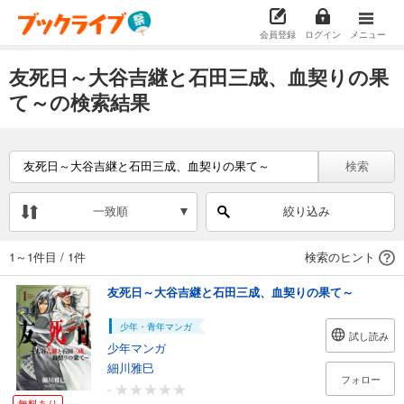
会員登録
ログイン
メニュー
友死日～大谷吉継と石田三成、血契りの果
て～の検索結果
検索
一致順
絞り込み
1～1件目
/
1件
検索のヒント
友死日～大谷吉継と石田三成、血契りの果て～
少年・青年マンガ
試し読み
少年マンガ
細川雅巳
フォロー
-
無料あり