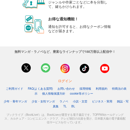
ジャンルや作家ごとなどに本を分類し
て、鍵もかけられます。
お得な通知機能！
通知を許可すると、お得なクーポン情報
などが届きます。
無料マンガ・ラノベなど、豊富なラインナップで188万冊以上配信中！
ログイン
ご利用ガイド
FAQ(よくある質問)
お問い合わせ
採用情報
利用規約
特商法の表
示
個人情報保護方針
cookie等ポリシー
少年・青年マンガ
少女・女性マンガ
ラノベ
小説・文芸
ビジネス・実用
雑誌・写
真集
TL
BL
ブックライブ（BookLive!）は、BookLiveが運営する電子書店です。TOPPANホールディング
ス、カルチュア・コンビニエンス・クラブ、テレビ朝日の出資を受け、日本最大級の電子書籍配
信サービスを行っています。