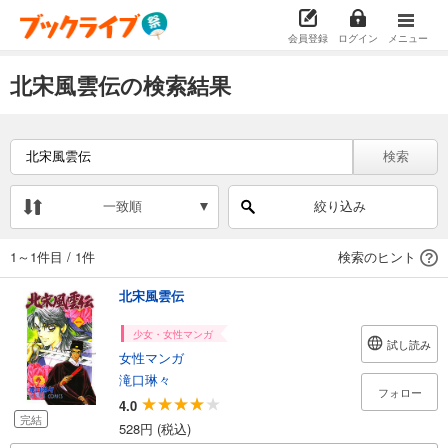
会員登録
ログイン
メニュー
北宋風雲伝の検索結果
検索
一致順
絞り込み
1～1件目
/
1件
検索のヒント
北宋風雲伝
少女・女性マンガ
試し読み
女性マンガ
滝口琳々
フォロー
4.0
完結
528円 (税込)