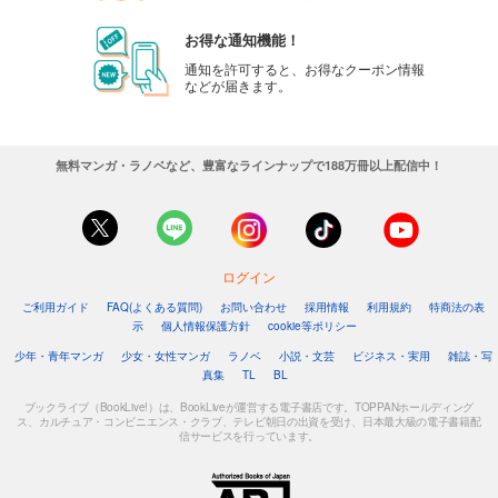
お得な通知機能！
通知を許可すると、お得なクーポン情報
などが届きます。
無料マンガ・ラノベなど、豊富なラインナップで188万冊以上配信中！
ログイン
ご利用ガイド
FAQ(よくある質問)
お問い合わせ
採用情報
利用規約
特商法の表
示
個人情報保護方針
cookie等ポリシー
少年・青年マンガ
少女・女性マンガ
ラノベ
小説・文芸
ビジネス・実用
雑誌・写
真集
TL
BL
ブックライブ（BookLive!）は、BookLiveが運営する電子書店です。TOPPANホールディング
ス、カルチュア・コンビニエンス・クラブ、テレビ朝日の出資を受け、日本最大級の電子書籍配
信サービスを行っています。