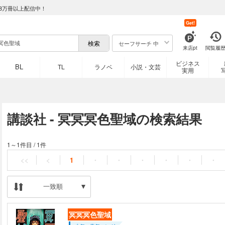
8万冊以上配信中！
Get!
セーフサーチ 中
来店pt
閲覧履
ビジネス
BL
TL
ラノベ
小説・文芸
実用
講談社 - 冥冥冥色聖域の検索結果
1～1件目
/
1件
<<
<
1
・
・
・
・
・
・
一致順
冥冥冥色聖域