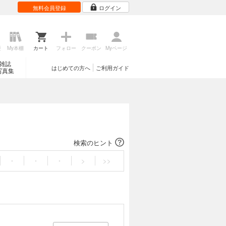
無料会員登録
ログイン
歴
My本棚
カート
フォロー
クーポン
Myページ
雑誌
はじめての方へ
ご利用ガイド
写真集
検索のヒント
・
・
・
>
>>