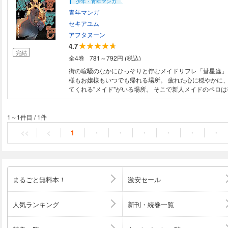
少年・青年マンガ
青年マンガ
セキアユム
アフタヌーン
4.7
完結
全4巻
781～792円 (税込)
街の喧騒のなかにひっそりと佇むメイドリフレ「彗星蟲」
様もお嬢様もいつでも帰れる場所。 疲れた心に穏やかに
てくれる"メイド"がいる場所。 そこで新人メイドのペロ
を迎えようとしていた。 深い傷を抱えた彼を、ひと時で
とペロは必死になり――。
1～1件目
/
1件
<<
<
1
・
・
・
・
・
・
まるごと無料本！
激安セール
人気ランキング
新刊・続巻一覧