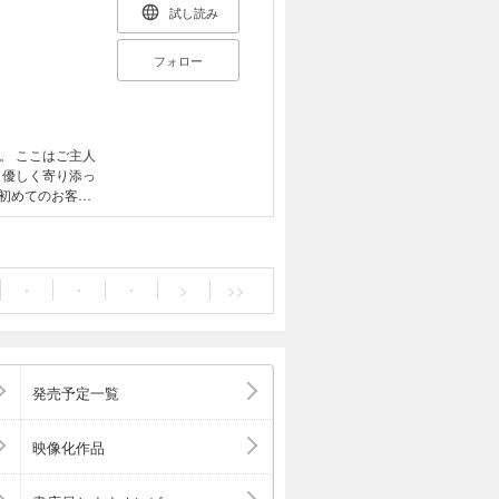
試し読み
フォロー
。 ここはご主人
、優しく寄り添っ
は初めてのお客様
も癒してあげたい
・
・
・
>
>>
発売予定一覧
映像化作品