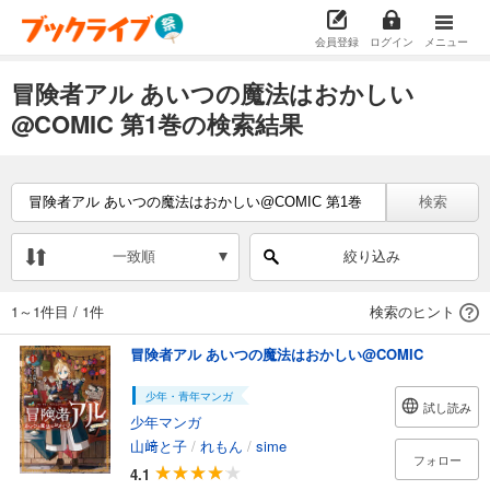
会員登録
ログイン
メニュー
冒険者アル あいつの魔法はおかしい
@COMIC 第1巻の検索結果
検索
一致順
絞り込み
1～1件目
/
1件
検索のヒント
冒険者アル あいつの魔法はおかしい@COMIC
少年・青年マンガ
試し読み
少年マンガ
山﨑と子
/
れもん
/
sime
フォロー
4.1