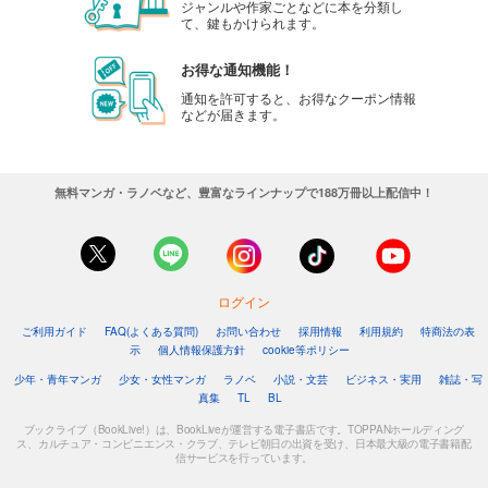
ジャンルや作家ごとなどに本を分類し
て、鍵もかけられます。
お得な通知機能！
通知を許可すると、お得なクーポン情報
などが届きます。
無料マンガ・ラノベなど、豊富なラインナップで188万冊以上配信中！
ログイン
ご利用ガイド
FAQ(よくある質問)
お問い合わせ
採用情報
利用規約
特商法の表
示
個人情報保護方針
cookie等ポリシー
少年・青年マンガ
少女・女性マンガ
ラノベ
小説・文芸
ビジネス・実用
雑誌・写
真集
TL
BL
ブックライブ（BookLive!）は、BookLiveが運営する電子書店です。TOPPANホールディング
ス、カルチュア・コンビニエンス・クラブ、テレビ朝日の出資を受け、日本最大級の電子書籍配
信サービスを行っています。