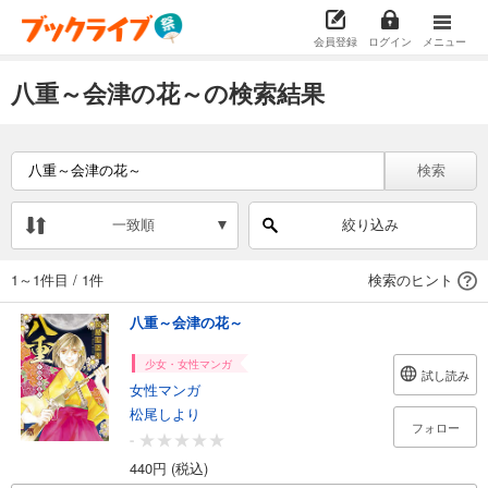
会員登録
ログイン
メニュー
八重～会津の花～の検索結果
検索
一致順
絞り込み
1～1件目
/
1件
検索のヒント
八重～会津の花～
少女・女性マンガ
試し読み
女性マンガ
松尾しより
フォロー
-
440円 (税込)