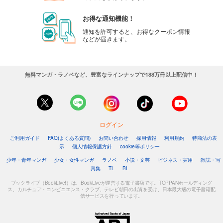
お得な通知機能！
通知を許可すると、お得なクーポン情報
などが届きます。
無料マンガ・ラノベなど、豊富なラインナップで188万冊以上配信中！
ログイン
ご利用ガイド
FAQ(よくある質問)
お問い合わせ
採用情報
利用規約
特商法の表
示
個人情報保護方針
cookie等ポリシー
少年・青年マンガ
少女・女性マンガ
ラノベ
小説・文芸
ビジネス・実用
雑誌・写
真集
TL
BL
ブックライブ（BookLive!）は、BookLiveが運営する電子書店です。TOPPANホールディング
ス、カルチュア・コンビニエンス・クラブ、テレビ朝日の出資を受け、日本最大級の電子書籍配
信サービスを行っています。