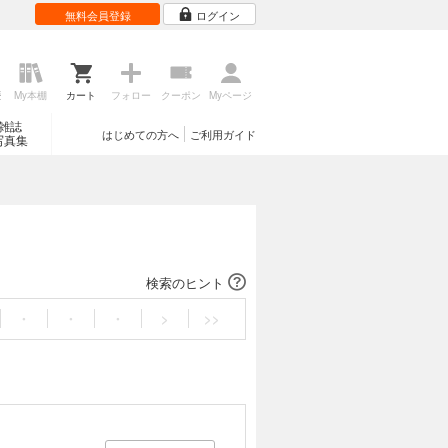
無料会員登録
ログイン
歴
My本棚
カート
フォロー
クーポン
Myページ
雑誌
はじめての方へ
ご利用ガイド
写真集
検索のヒント
・
・
・
>
>>