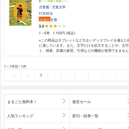
小説・文芸
/
児童書
児童文学
打木村治
偕成社
文庫
3.0
1～6巻
1,100円 (税込)
※この商品はタブレットなど大きいディスプレイを備えた
に適しています。また、文字だけを拡大することや、文字
ト、検索、辞書の参照、引用などの機能が使用できません。 病気の夫
人の子をつれ、兄をたよって故郷へもどってきたかつら…
に、村をおそった伝染病で、２人の子も失う。
1～1件目
/
1件
<<
<
1
・
・
・
・
・
・
まるごと無料本！
激安セール
人気ランキング
新刊・続巻一覧