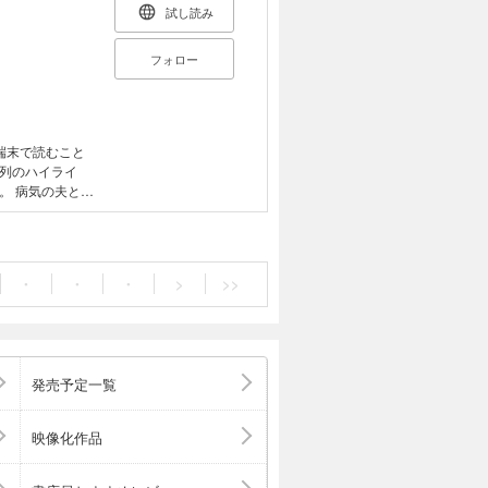
試し読み
フォロー
端末で読むこと
列のハイライ
と５
。やがて夫が死
・
・
・
>
>>
発売予定一覧
映像化作品