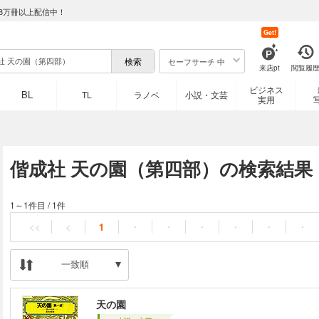
8万冊以上配信中！
Get!
セーフサーチ 中
来店pt
閲覧履
ビジネス
BL
TL
ラノベ
小説・文芸
実用
偕成社 天の園（第四部）の検索結果
1～1件目
/
1件
<<
<
1
・
・
・
・
・
・
一致順
天の園