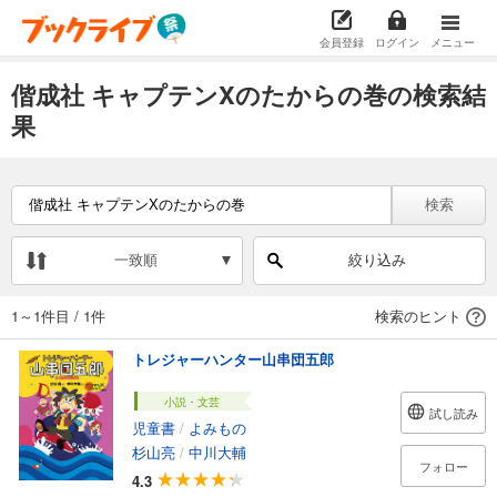
会員登録
ログイン
メニュー
偕成社 キャプテンXのたからの巻の検索結
果
検索
一致順
絞り込み
1～1件目
/
1件
検索のヒント
トレジャーハンター山串団五郎
小説・文芸
試し読み
児童書
/
よみもの
杉山亮
/
中川大輔
フォロー
4.3