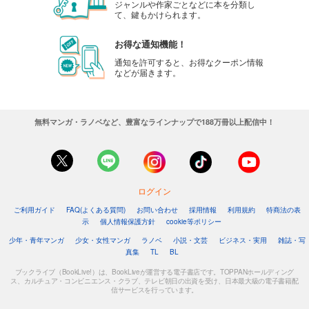
ジャンルや作家ごとなどに本を分類し
て、鍵もかけられます。
お得な通知機能！
通知を許可すると、お得なクーポン情報
などが届きます。
無料マンガ・ラノベなど、豊富なラインナップで188万冊以上配信中！
ログイン
ご利用ガイド
FAQ(よくある質問)
お問い合わせ
採用情報
利用規約
特商法の表
示
個人情報保護方針
cookie等ポリシー
少年・青年マンガ
少女・女性マンガ
ラノベ
小説・文芸
ビジネス・実用
雑誌・写
真集
TL
BL
ブックライブ（BookLive!）は、BookLiveが運営する電子書店です。TOPPANホールディング
ス、カルチュア・コンビニエンス・クラブ、テレビ朝日の出資を受け、日本最大級の電子書籍配
信サービスを行っています。