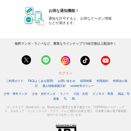
お得な通知機能！
通知を許可すると、お得なクーポン情報
などが届きます。
無料マンガ・ラノベなど、豊富なラインナップで188万冊以上配信中！
ログイン
ご利用ガイド
FAQ(よくある質問)
お問い合わせ
採用情報
利用規約
特商法の表
示
個人情報保護方針
cookie等ポリシー
少年・青年マンガ
少女・女性マンガ
ラノベ
小説・文芸
ビジネス・実用
雑誌・写
真集
TL
BL
ブックライブ（BookLive!）は、BookLiveが運営する電子書店です。TOPPANホールディング
ス、カルチュア・コンビニエンス・クラブ、テレビ朝日の出資を受け、日本最大級の電子書籍配
信サービスを行っています。