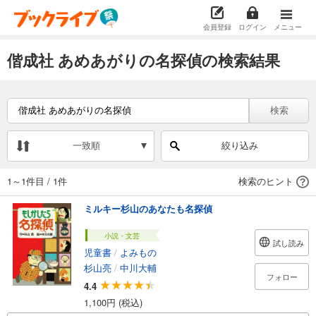
会員登録
ログイン
メニュー
偕成社 あめあがりの名探偵の検索結果
検索
一致順
絞り込み
1～1件目
/
1件
検索のヒント
ミルキー杉山のあなたも名探偵
小説・文芸
試し読み
児童書
/
よみもの
杉山亮
/
中川大輔
フォロー
4.4
1,100円 (税込)