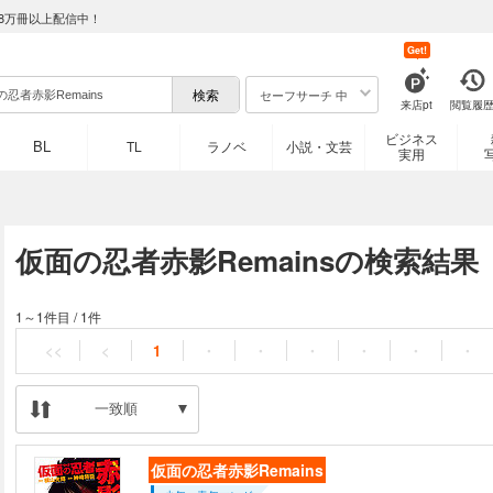
8万冊以上配信中！
Get!
セーフサーチ 中
来店pt
閲覧履
ビジネス
BL
TL
ラノベ
小説・文芸
実用
仮面の忍者赤影Remainsの検索結果
1～1件目
/
1件
<<
<
1
・
・
・
・
・
・
一致順
仮面の忍者赤影Remains