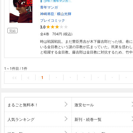
少年・青年マンガ
青年マンガ
/
神崎将臣
横山光輝
プレイコミック
3.0
完結
全4巻
704円 (税込)
時は戦国戦乱、まだ豊臣秀吉が木下藤吉郎だった頃。巷に
いる金目教という謎の宗教が広まっていた。民衆を惑わし
と暗躍する金目教。藤吉郎は金目教に対抗するため、竹中
じ“影一族頭首・赤影”を探させるが…。
1～1件目
/
1件
<<
<
1
・
・
・
・
・
・
まるごと無料本！
激安セール
人気ランキング
新刊・続巻一覧