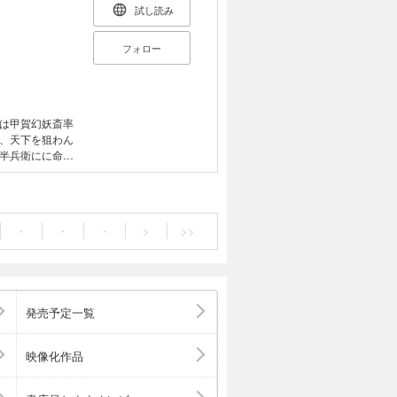
試し読み
フォロー
は甲賀幻妖斎率
、天下を狙わん
半兵衛にに命
・
・
・
>
>>
発売予定一覧
映像化作品