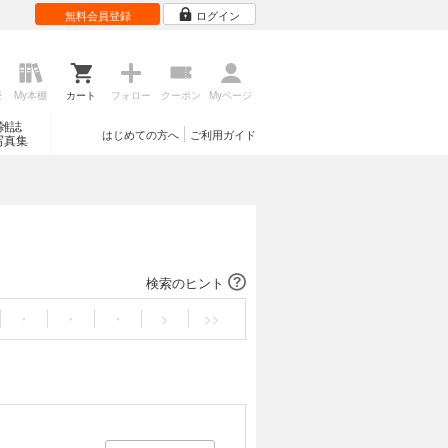
無料会員登録
ログイン
歴
My本棚
カート
フォロー
クーポン
Myページ
雑誌
はじめての方へ
ご利用ガイド
写真集
検索のヒント
・
・
・
>
>>