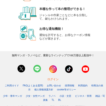
本棚を作って本の整理ができる！
ジャンルや作家ごとなどに本を分類し
て、鍵もかけられます。
お得な通知機能！
通知を許可すると、お得なクーポン情報
などが届きます。
無料マンガ・ラノベなど、豊富なラインナップで188万冊以上配信中！
ログイン
ご利用ガイド
FAQ(よくある質問)
お問い合わせ
採用情報
利用規約
特商法の表
示
個人情報保護方針
cookie等ポリシー
少年・青年マンガ
少女・女性マンガ
ラノベ
小説・文芸
ビジネス・実用
雑誌・写
真集
TL
BL