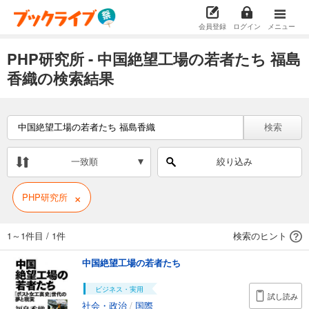
会員登録
ログイン
メニュー
PHP研究所 - 中国絶望工場の若者たち 福島
香織の検索結果
検索
一致順
絞り込み
×
PHP研究所
1～1件目
/
1件
検索のヒント
中国絶望工場の若者たち
ビジネス・実用
試し読み
社会・政治
/
国際