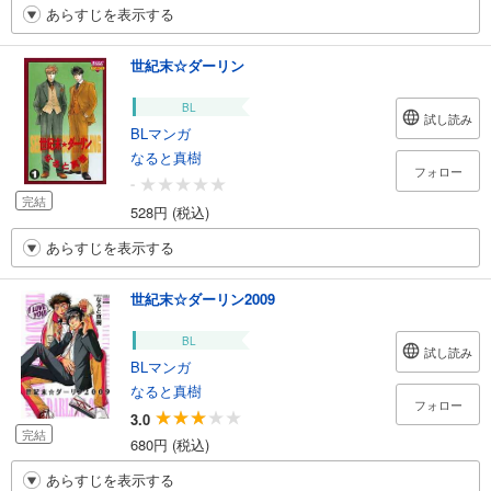
あらすじを表示する
世紀末☆ダーリン
BL
試し読み
BLマンガ
なると真樹
フォロー
-
完結
528円 (税込)
あらすじを表示する
世紀末☆ダーリン2009
BL
試し読み
BLマンガ
なると真樹
フォロー
3.0
完結
680円 (税込)
あらすじを表示する