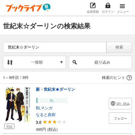
会員登録
ログイン
メニュー
世紀末☆ダーリンの検索結果
検索
一致順
絞り込み
1～9件目
/
9件
検索のヒント
新・世紀末★ダーリン
BL
試し読み
BLマンガ
なると真樹
フォロー
3.0
完結
495円 (税込)