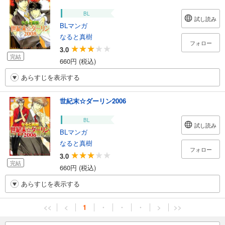
BL
試し読み
BLマンガ
なると真樹
フォロー
3.0
完結
660円 (税込)
あらすじを表示する
世紀末☆ダーリン2006
BL
試し読み
BLマンガ
なると真樹
フォロー
3.0
完結
660円 (税込)
あらすじを表示する
<<
<
1
・
・
・
>
>>