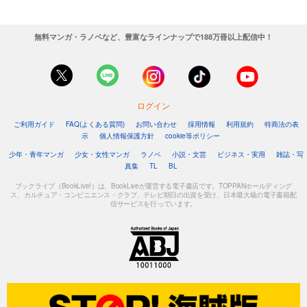
無料マンガ・ラノベなど、豊富なラインナップで188万冊以上配信中！
ログイン
ご利用ガイド
FAQ(よくある質問)
お問い合わせ
採用情報
利用規約
特商法の表
示
個人情報保護方針
cookie等ポリシー
少年・青年マンガ
少女・女性マンガ
ラノベ
小説・文芸
ビジネス・実用
雑誌・写
真集
TL
BL
ブックライブ（BookLive!）は、BookLiveが運営する電子書店です。TOPPANホールディング
ス、カルチュア・コンビニエンス・クラブ、テレビ朝日の出資を受け、日本最大級の電子書籍配
信サービスを行っています。