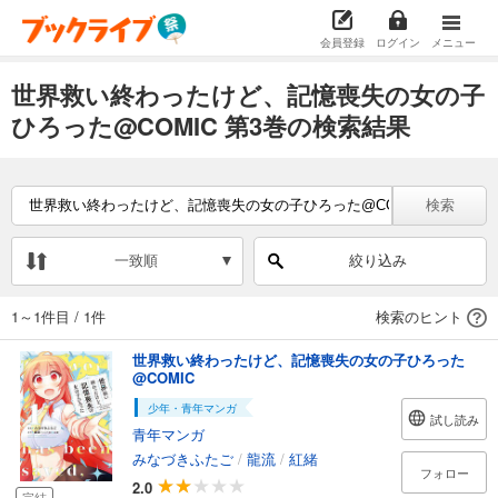
会員登録
ログイン
メニュー
世界救い終わったけど、記憶喪失の女の子
ひろった@COMIC 第3巻の検索結果
検索
一致順
絞り込み
1～1件目
/
1件
検索のヒント
世界救い終わったけど、記憶喪失の女の子ひろった
@COMIC
少年・青年マンガ
試し読み
青年マンガ
みなづきふたご
/
龍流
/
紅緒
フォロー
2.0
完結