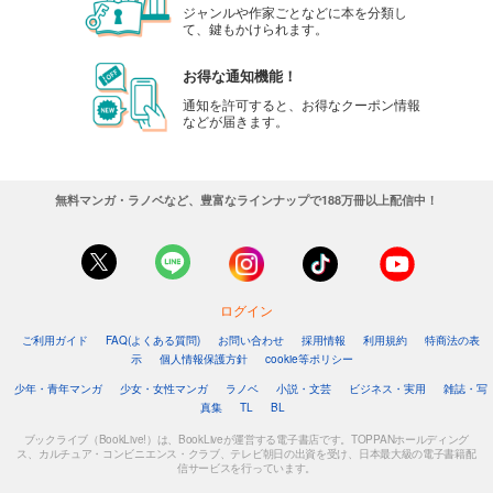
ジャンルや作家ごとなどに本を分類し
て、鍵もかけられます。
お得な通知機能！
通知を許可すると、お得なクーポン情報
などが届きます。
無料マンガ・ラノベなど、豊富なラインナップで188万冊以上配信中！
ログイン
ご利用ガイド
FAQ(よくある質問)
お問い合わせ
採用情報
利用規約
特商法の表
示
個人情報保護方針
cookie等ポリシー
少年・青年マンガ
少女・女性マンガ
ラノベ
小説・文芸
ビジネス・実用
雑誌・写
真集
TL
BL
ブックライブ（BookLive!）は、BookLiveが運営する電子書店です。TOPPANホールディング
ス、カルチュア・コンビニエンス・クラブ、テレビ朝日の出資を受け、日本最大級の電子書籍配
信サービスを行っています。