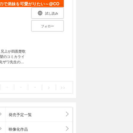
不遇皇子は天才錬金術師～皇帝なんて柄じゃないので弟妹を可愛がりたい～@COMIC
試し読み
フォロー
ス兄上が四面楚歌
望のコミカライ
先ザワ先生の描
が転生した。 名
れず、最愛の弟
男に明け渡し、
・
・
・
>
>>
を送っている
もうっかり偉い貴
いくのだった。
兄上が弟のため無
、待望のコミカ
発売予定一覧
映像化作品