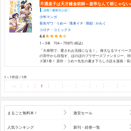
少年・青年マンガ
少年マンガ
/
/
/
/
長先ザワ
うめー
瑛来イチ
雨銛
かわく
コロナ・コミックス
4.4
1～3巻
704～759円 (税込)
「大発明で、愛されお兄様になる！」 偉大なるマイペー
の宮中から目指す、ほのぼのブラザーズファンタジー、待
ズ第1巻！ 原作・うめー先生の書き下ろし小説＆漫画・長
き下ろし漫画W収録！ 原作小説6巻も同日発売！ 【あらすじ】 ある日、魔
法の発達したイスカリオン帝国に、仲良し家族に憧れる男
をアーシャ。不遇な第一皇子は、血筋のせいで嫡男にもな
1～1件目
/
1件
たちからも疎まれる運命だった。ならいっそと、帝位を次
<<
<
1
・
・
・
・
・
・
趣味の錬金術にのびのび自由を謳歌する。実験三昧の日々
と……溢れる才覚と科学の知識でいきなり大発明!? しか
族をやり込めてしまい、帝位継承争いまで支配（？）して
「いつか兄さまと呼ばれたいなぁ」 偉大なるマイペース
意識に帝国を掌握する、ほのぼのブラザーズファンタジー
まるごと無料本！
激安セール
ライズ第1巻！
人気ランキング
新刊・続巻一覧