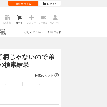
無料会員登録
ログイン
歴
My本棚
カート
フォロー
クーポン
Myページ
雑誌
はじめての方へ
ご利用ガイド
写真集
て柄じゃないので弟
巻の検索結果
検索のヒント
・
・
・
>
>>