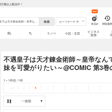
8万冊以上配信中！
Get!
セーフサーチ 中
来店pt
閲覧履
ビジネス
BL
TL
ラノベ
小説・文芸
実用
不遇皇子は天才錬金術師～皇帝なん
妹を可愛がりたい～@COMIC 第3
1～1件目
/
1件
<<
<
1
・
・
・
・
・
・
一致順