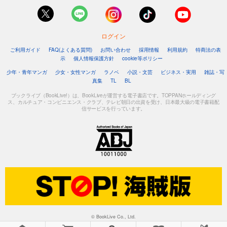
ログイン
ご利用ガイド
FAQ(よくある質問)
お問い合わせ
採用情報
利用規約
特商法の表
示
個人情報保護方針
cookie等ポリシー
少年・青年マンガ
少女・女性マンガ
ラノベ
小説・文芸
ビジネス・実用
雑誌・写
真集
TL
BL
ブックライブ（BookLive!）は、BookLiveが運営する電子書店です。TOPPANホールディング
ス、カルチュア・コンビニエンス・クラブ、テレビ朝日の出資を受け、日本最大級の電子書籍配
信サービスを行っています。
© BookLive Co., Ltd.