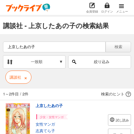
会員登録
ログイン
メニュー
講談社 - 上京したあの子の検索結果
検索
一致順
絞り込み
×
講談社
1～2件目
/
2件
検索のヒント
上京したあの子
少女・女性マンガ
試し読み
女性マンガ
志真てら子