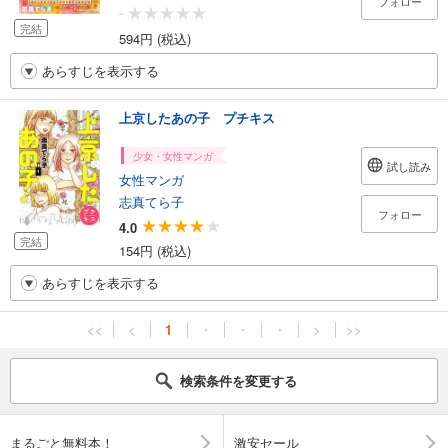
フォロー
-
完結
594円 (税込)
あらすじを表示する
上京したあの子 プチキス
少女・女性マンガ
試し読み
女性マンガ
志真てら子
フォロー
4.0
完結
154円 (税込)
あらすじを表示する
<<
<
1
・
・
・
>
>>
検索条件を変更する
まるごと無料本！
激安セール