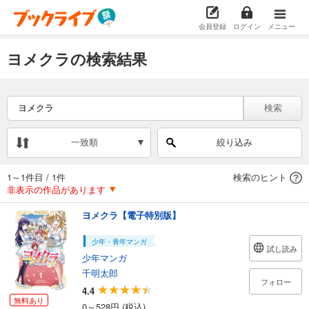
会員登録
ログイン
メニュー
ヨメクラの検索結果
検索
一致順
絞り込み
1～1件目
/
1件
検索のヒント
非表示の作品があります
ヨメクラ【電子特別版】
少年・青年マンガ
試し読み
少年マンガ
千明太郎
フォロー
4.4
無料あり
0～528円 (税込)