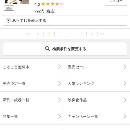
フォロー
4.3
完結
792円 (税込)
あらすじを表示する
<<
<
1
・
・
・
>
>>
検索条件を変更する
まるごと無料本！
激安セール
発売予定一覧
人気ランキング
新刊・続巻一覧
映像化作品
特集一覧
キャンペーン一覧