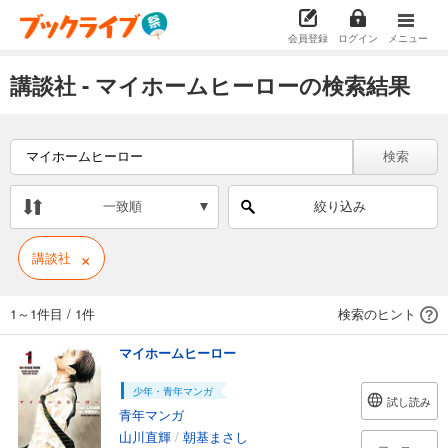
会員登録
ログイン
メニュー
講談社 - マイホームヒーローの検索結果
検索
一致順
絞り込み
×
講談社
1～1件目
/
1件
検索のヒント
マイホームヒーロー
少年・青年マンガ
試し読み
青年マンガ
山川直輝
/
朝基まさし