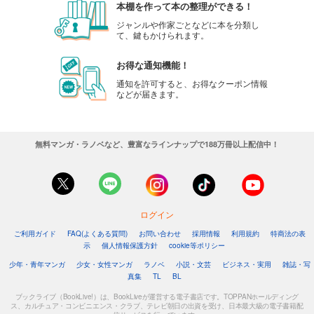
本棚を作って本の整理ができる！
ジャンルや作家ごとなどに本を分類し
て、鍵もかけられます。
お得な通知機能！
通知を許可すると、お得なクーポン情報
などが届きます。
無料マンガ・ラノベなど、豊富なラインナップで188万冊以上配信中！
ログイン
ご利用ガイド
FAQ(よくある質問)
お問い合わせ
採用情報
利用規約
特商法の表
示
個人情報保護方針
cookie等ポリシー
少年・青年マンガ
少女・女性マンガ
ラノベ
小説・文芸
ビジネス・実用
雑誌・写
真集
TL
BL
ブックライブ（BookLive!）は、BookLiveが運営する電子書店です。TOPPANホールディング
ス、カルチュア・コンビニエンス・クラブ、テレビ朝日の出資を受け、日本最大級の電子書籍配