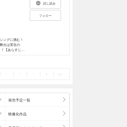
試し読み
フォロー
シングに挑む！
舞台は実在の
！！【あらすじ】
問に。けれど、
。恋愛やオシャ
んな今どき女子
 部の存続を賭
・
・
・
>
>>
シング部を舞台
い！
発売予定一覧
映像化作品