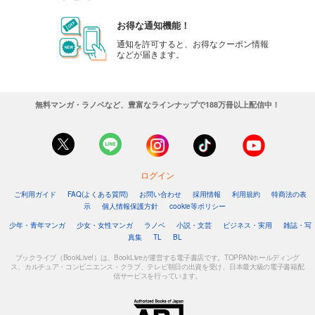
お得な通知機能！
通知を許可すると、お得なクーポン情報
などが届きます。
無料マンガ・ラノベなど、豊富なラインナップで188万冊以上配信中！
ログイン
ご利用ガイド
FAQ(よくある質問)
お問い合わせ
採用情報
利用規約
特商法の表
示
個人情報保護方針
cookie等ポリシー
少年・青年マンガ
少女・女性マンガ
ラノベ
小説・文芸
ビジネス・実用
雑誌・写
真集
TL
BL
ブックライブ（BookLive!）は、BookLiveが運営する電子書店です。TOPPANホールディング
ス、カルチュア・コンビニエンス・クラブ、テレビ朝日の出資を受け、日本最大級の電子書籍配
信サービスを行っています。