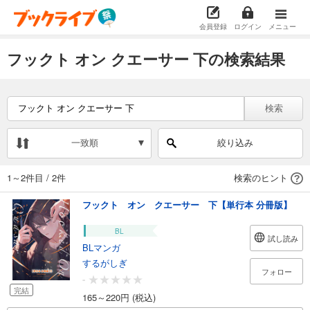
会員登録
ログイン
メニュー
フックト オン クエーサー 下の検索結果
検索
一致順
絞り込み
1～2件目
/
2件
検索のヒント
フックト オン クエーサー 下【単行本 分冊版】
BL
試し読み
BLマンガ
するがしぎ
フォロー
-
完結
165～220円 (税込)