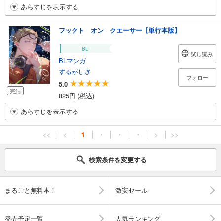
あらすじを表示する
フックト オン クエーサー【単行本版】
BL
試し読み
BLマンガ
するがしぎ
フォロー
5.0
完結
825円 (税込)
あらすじを表示する
<<
<
1
・
・
・
>
>>
検索条件を変更する
まるごと無料本！
激安セール
発売予定一覧
人気ランキング