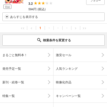
フォロー
3.2
完結
594円 (税込)
あらすじを表示する
<<
<
1
・
・
・
>
>>
検索条件を変更する
まるごと無料本！
激安セール
発売予定一覧
人気ランキング
新刊・続巻一覧
映像化作品
特集一覧
キャンペーン一覧