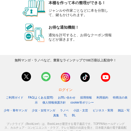
本棚を作って本の整理ができる！
ジャンルや作家ごとなどに本を分類し
て、鍵もかけられます。
お得な通知機能！
通知を許可すると、お得なクーポン情報
などが届きます。
無料マンガ・ラノベなど、豊富なラインナップで188万冊以上配信中！
ログイン
ご利用ガイド
FAQ(よくある質問)
お問い合わせ
採用情報
利用規約
特商法の表
示
個人情報保護方針
cookie等ポリシー
少年・青年マンガ
少女・女性マンガ
ラノベ
小説・文芸
ビジネス・実用
雑誌・写
真集
TL
BL
ブックライブ（BookLive!）は、BookLiveが運営する電子書店です。TOPPANホールディング
ス、カルチュア・コンビニエンス・クラブ、テレビ朝日の出資を受け、日本最大級の電子書籍配