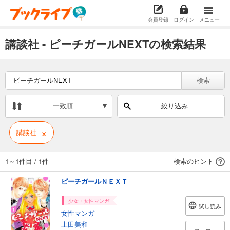
会員登録
ログイン
メニュー
講談社 - ピーチガールNEXTの検索結果
検索
一致順
絞り込み
×
講談社
1～1件目
/
1件
検索のヒント
ピーチガールＮＥＸＴ
少女・女性マンガ
試し読み
女性マンガ
上田美和