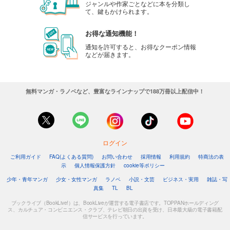
ジャンルや作家ごとなどに本を分類し
て、鍵もかけられます。
お得な通知機能！
通知を許可すると、お得なクーポン情報
などが届きます。
無料マンガ・ラノベなど、豊富なラインナップで188万冊以上配信中！
ログイン
ご利用ガイド
FAQ(よくある質問)
お問い合わせ
採用情報
利用規約
特商法の表
示
個人情報保護方針
cookie等ポリシー
少年・青年マンガ
少女・女性マンガ
ラノベ
小説・文芸
ビジネス・実用
雑誌・写
真集
TL
BL
ブックライブ（BookLive!）は、BookLiveが運営する電子書店です。TOPPANホールディング
ス、カルチュア・コンビニエンス・クラブ、テレビ朝日の出資を受け、日本最大級の電子書籍配
信サービスを行っています。