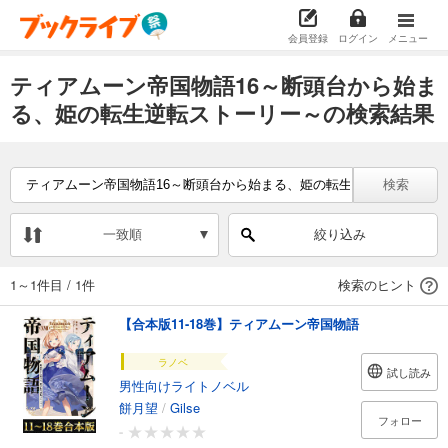
会員登録
ログイン
メニュー
ティアムーン帝国物語16～断頭台から始ま
る、姫の転生逆転ストーリー～の検索結果
検索
一致順
絞り込み
1～1件目
/
1件
検索のヒント
【合本版11-18巻】ティアムーン帝国物語
ラノベ
試し読み
男性向けライトノベル
餅月望
/
Gilse
フォロー
-