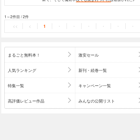
られた悪魔の書物《
アルス・ゲーティア
》と出会う。 ノーマンは知る。
自分が悪魔に好かれる特異な人間だということを。 そして決意する、悪魔
を使役して自らの価値を示すことを。 悪魔を従え、ノーマンの反逆が始ま
1～2件目
/
2件
る――！！
<<
<
1
・
・
・
・
・
・
まるごと無料本！
激安セール
人気ランキング
新刊・続巻一覧
特集一覧
キャンペーン一覧
高評価レビュー作品
みんなの公開リスト