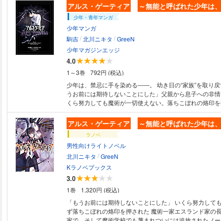
アルス・ゲーティア
～無能と呼ばれた少年は
少年・青年マンガ
少年マンガ
/
/
駒吉
北川ニキタ
GreeN
少年マガジンエッジ
4.0
1～3巻
792円 (税込)
少年は、禁忌に手を染める――。 幼き日の“家族”を取り戻すた
うお前には期待しないことにした」父親から息子への非情
くら努力しても魔術が一切使えない。落ちこぼれの烙印を
長男・ノーマン。 理不尽によって守りたい日常が壊れゆ
た悪魔の書物《
アルス・ゲーティア
》と出会う。 そして彼は知る、自分
アルス・ゲーティア
～無能と呼ばれた少年は
が悪魔に好かれる特異な人間だということを。 そして彼
ラノベ
を使役して自らの価値を示すことを。 運命に叛逆する超
男性向けライトノベル
タジー開幕！！
/
北川ニキタ
GreeN
Kラノベブックス
3.0
1巻
1,320円 (税込)
「もうお前には期待しないことにした」 いくら努力しても魔術が一切使え
ず落ちこぼれの烙印を押された 魔術一家エスランド家の
家で、そして魔術学校でも蔑まれついには追放されたノー