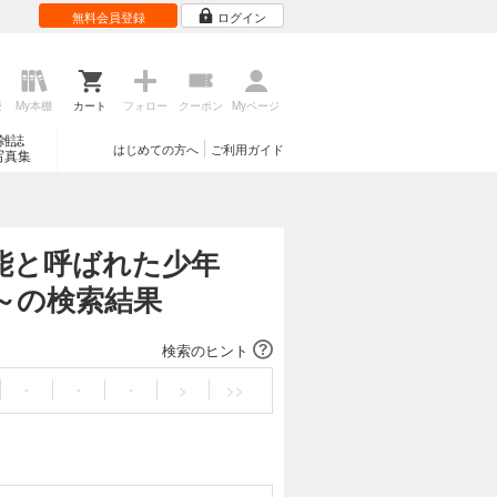
無料会員登録
ログイン
歴
My本棚
カート
フォロー
クーポン
Myページ
雑誌
はじめての方へ
ご利用ガイド
写真集
無能と呼ばれた少年
～の検索結果
検索のヒント
・
・
・
>
>>