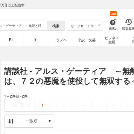
8万冊以上配信中！
Get!
セーフサーチ 中
来店pt
閲覧履
ビジネス
BL
TL
ラノベ
小説・文芸
実用
講談社 - アルス・ゲーティア ～
は、７２の悪魔を使役して無双する
1～2件目
/
2件
<<
<
1
・
・
・
・
・
・
一致順