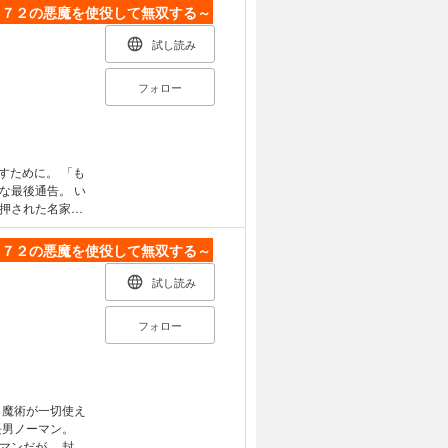
、７２の悪魔を使役して無双する～
試し読み
フォロー
めに。 「も
な最後通告。 い
押された名家の
く中で、封じられ
、７２の悪魔を使役して無双する～
は決意する、悪魔
本格ダークファン
試し読み
フォロー
長男ノーマン。
マンだが、 封じ