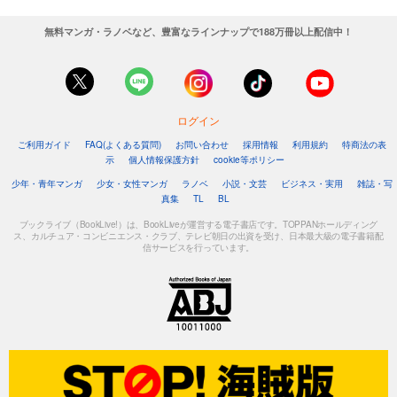
無料マンガ・ラノベなど、豊富なラインナップで188万冊以上配信中！
ログイン
ご利用ガイド
FAQ(よくある質問)
お問い合わせ
採用情報
利用規約
特商法の表
示
個人情報保護方針
cookie等ポリシー
少年・青年マンガ
少女・女性マンガ
ラノベ
小説・文芸
ビジネス・実用
雑誌・写
真集
TL
BL
ブックライブ（BookLive!）は、BookLiveが運営する電子書店です。TOPPANホールディング
ス、カルチュア・コンビニエンス・クラブ、テレビ朝日の出資を受け、日本最大級の電子書籍配
信サービスを行っています。