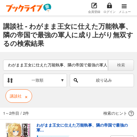
会員登録
ログイン
メニュー
講談社 - わがまま王女に仕えた万能執事、
隣の帝国で最強の軍人に成り上がり無双す
るの検索結果
検索
一致順
絞り込み
×
講談社
1～2件目
/
2件
検索のヒント
わがまま王女に仕えた万能執事、隣の帝国で最強の
軍...