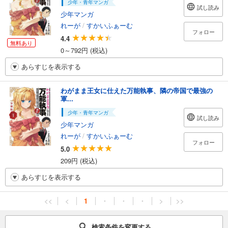
少年・青年マンガ
試し読み
少年マンガ
れーが
/
すかいふぁーむ
フォロー
4.4
無料あり
0～792円 (税込)
あらすじを表示する
わがまま王女に仕えた万能執事、隣の帝国で最強の
軍...
少年・青年マンガ
試し読み
少年マンガ
れーが
/
すかいふぁーむ
フォロー
5.0
209円 (税込)
あらすじを表示する
<<
<
1
・
・
・
>
>>
検索条件を変更する