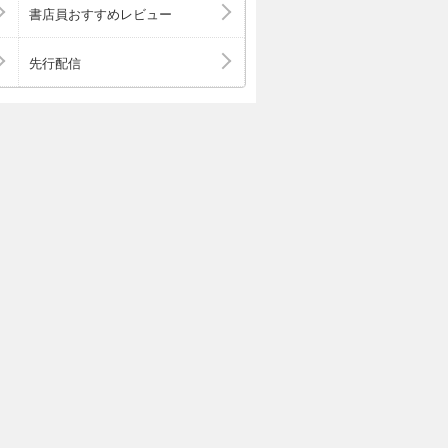
悪役モブです
書店員おすすめレビュー
き下ろしSS付
なので真っ当に生
先行配信
乙女ゲームの悪役
書籍限定書き下ろ
―― その長男
なら前世で本作を
ることなど、たわ
家族を更生へ。
レた妹には徹夜で
え倒して、手玉に
リオにないマグ
落ち一家に愛を！
家族再創造計画、