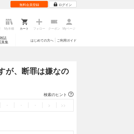
無料会員登録
ログイン
歴
My本棚
カート
フォロー
クーポン
Myページ
雑誌
はじめての方へ
ご利用ガイド
写真集
すが、断罪は嫌なの
検索のヒント
・
・
・
>
>>