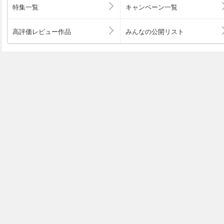
子書籍限定書き下ろしSS付き】 やり込んだ乙女ゲームの
特集一覧
キャンペーン一覧
が、断罪は嫌なので真っ当に生きます8【電子書籍限定書
き】 やり込んだ乙女ゲームの悪役モブですが、断罪は嫌
高評価レビュー作品
みんなの公開リスト
きます9【電子書籍限定書き下ろしSS付き】 やり込んだ
モブですが、断罪は嫌なので真っ当に生きます10【電子
しSS付き】 【あらすじ】 「さあ、悪役家族（僕たち）の大逆転といく
よ」 一家断罪のゲームシナリオが待つバルディア辺境伯家
に転生したリッド（６歳）は、ほくそ笑んでいた。 なぜ
端役までやり尽くした彼にとって、 悪役モブを覚醒させ
いもないことだったのだ！ まずは手始めに、崩壊寸前の
抜群の頭脳で、母の病を治すため幻の特効薬を開発。 グ
絵本を読み聞かせ、 冷酷なくせに実はチョロい父には甘
とる！ だが、順調に見えたファミリー円満計画は 元シナ
ノリア帝国領地争いに巻き込まれてしまい……！？ 闇
帝国に明るい未来を！ “型破りな腹黒神童”のハートフル
始動！