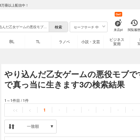
8万冊以上配信中！
Get!
セーフサーチ 中
来店pt
閲覧履
ビジネス
BL
TL
ラノベ
小説・文芸
実用
やり込んだ乙女ゲームの悪役モブで
で真っ当に生きます3の検索結果
1～1件目
/
1件
<<
<
1
・
・
・
・
・
・
一致順