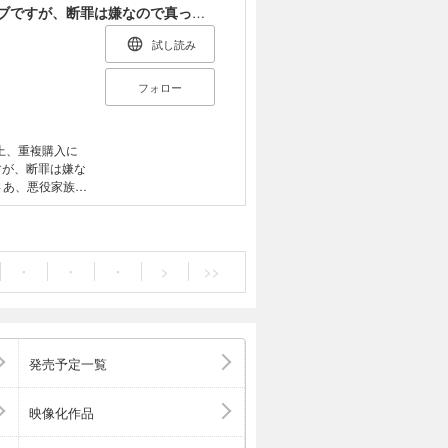
【合本版1-10巻】やり込んだ乙女ゲームの悪役モブですが、断罪は嫌なので真っ当に生きます
試し読み
フォロー
上、重複購入に
すが、断罪は嫌な
さあ、悪役家族
ロチン回避のため
ます」1-10巻
女ゲームの悪役モ
・
・
・
>
>>
定書き下ろしSS
嫌なので真っ当に
だ乙女ゲームの悪
書籍限定書き下
断罪は嫌なので
発売予定一覧
やり込んだ乙女ゲ
5【電子書籍限
ですが、断罪は
映像化作品
付き】 やり込ん
生きます7【電