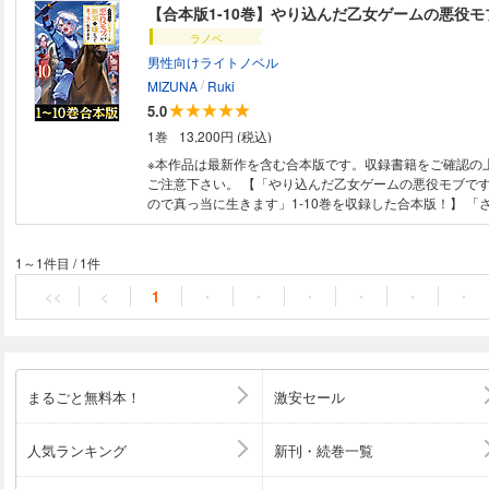
ラノベ
男性向けライトノベル
/
MIZUNA
Ruki
5.0
1巻
13,200円 (税込)
※本作品は最新作を含む合本版です。収録書籍をご確認の
ご注意下さい。 【「やり込んだ乙女ゲームの悪役モブで
ので真っ当に生きます」1-10巻を収録した合本版！】 「
（僕たち）の大逆転といくよ」 “型破りな腹黒神童”がギ
に企む、ハートフル家族再創造計画、始動！ ※本電子書籍は「やり込んだ
乙女ゲームの悪役モブですが、断罪は嫌なので真っ当に生き
1～1件目
/
1件
を1冊にまとめた合本版です。 (収録書籍) やり込んだ乙
<<
<
1
・
・
・
・
・
・
ブですが、断罪は嫌なので真っ当に生きます【電子書籍限
付き】 やり込んだ乙女ゲームの悪役モブですが、断罪は
生きます2【電子書籍限定書き下ろしSS付き】
やり込ん
役モブですが、断罪は嫌なので真っ当に生きます3
【電子
ろしSS付き】 やり込んだ乙女ゲームの悪役モブですが、
まるごと無料本！
激安セール
真っ当に生きます4【電子書籍限定書き下ろしSS付き】 
ームの悪役モブですが、断罪は嫌なので真っ当に生きます
定書き下ろしSS付き】 やり込んだ乙女ゲームの悪役モブ
人気ランキング
新刊・続巻一覧
嫌なので真っ当に生きます6【電子書籍限定書き下ろしSS
だ乙女ゲームの悪役モブですが、断罪は嫌なので真っ当に