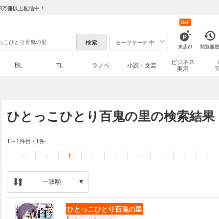
8万冊以上配信中！
Get!
セーフサーチ 中
来店pt
閲覧履
ビジネス
BL
TL
ラノベ
小説・文芸
実用
ひとっこひとり百鬼の里の検索結果
1～1件目
/
1件
<<
<
1
・
・
・
・
・
・
一致順
ひとっこひとり百鬼の里