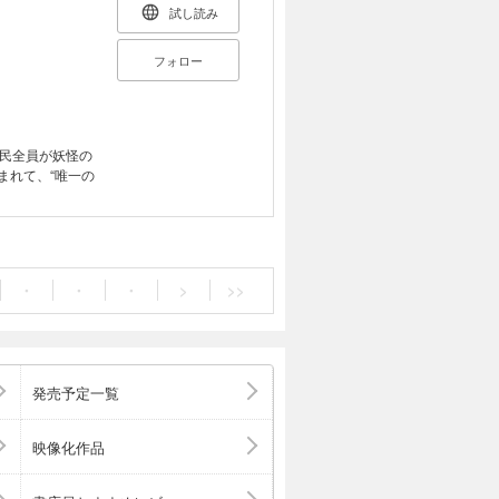
試し読み
フォロー
民全員が妖怪の
まれて、“唯一の
・
・
・
>
>>
発売予定一覧
映像化作品