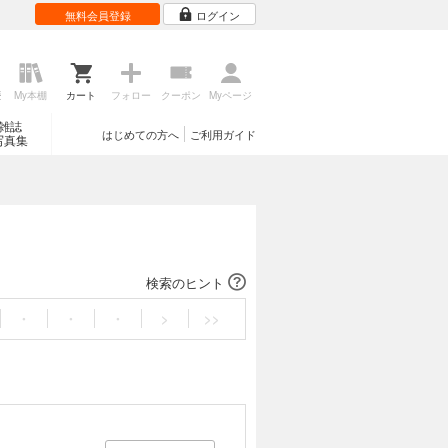
無料会員登録
ログイン
歴
My本棚
カート
フォロー
クーポン
Myページ
雑誌
はじめての方へ
ご利用ガイド
写真集
検索のヒント
・
・
・
>
>>