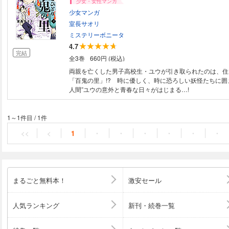
少女・女性マンガ
少女マンガ
室長サオリ
ミステリーボニータ
4.7
完結
全3巻
660円 (税込)
両親を亡くした男子高校生・ユウが引き取られたのは、住
「百鬼の里」!? 時に優しく、時に恐ろしい妖怪たちに囲
人間”ユウの意外と青春な日々がはじまる…!
1～1件目
/
1件
<<
<
1
・
・
・
・
・
・
まるごと無料本！
激安セール
人気ランキング
新刊・続巻一覧