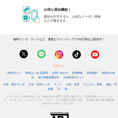
お得な通知機能！
通知を許可すると、お得なクーポン情報
などが届きます。
無料マンガ・ラノベなど、豊富なラインナップで188万冊以上配信中！
ログイン
ご利用ガイド
FAQ(よくある質問)
お問い合わせ
採用情報
利用規約
特商法の表
示
個人情報保護方針
cookie等ポリシー
少年・青年マンガ
少女・女性マンガ
ラノベ
小説・文芸
ビジネス・実用
雑誌・写
真集
TL
BL
ブックライブ（BookLive!）は、BookLiveが運営する電子書店です。TOPPANホールディング
ス、カルチュア・コンビニエンス・クラブ、テレビ朝日の出資を受け、日本最大級の電子書籍配
信サービスを行っています。