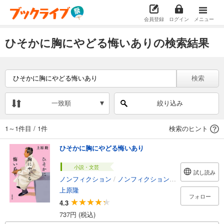
会員登録
ログイン
メニュー
ひそかに胸にやどる悔いありの検索結果
検索
一致順
絞り込み
1～1件目
/
1件
検索のヒント
ひそかに胸にやどる悔いあり
小説・文芸
試し読み
ノンフィクション
/
ノンフィクション・ドキュメンタリー
上原隆
フォロー
4.3
737円 (税込)