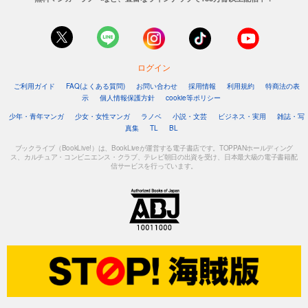
ログイン
ご利用ガイド
FAQ(よくある質問)
お問い合わせ
採用情報
利用規約
特商法の表
示
個人情報保護方針
cookie等ポリシー
少年・青年マンガ
少女・女性マンガ
ラノベ
小説・文芸
ビジネス・実用
雑誌・写
真集
TL
BL
ブックライブ（BookLive!）は、BookLiveが運営する電子書店です。TOPPANホールディング
ス、カルチュア・コンビニエンス・クラブ、テレビ朝日の出資を受け、日本最大級の電子書籍配
信サービスを行っています。