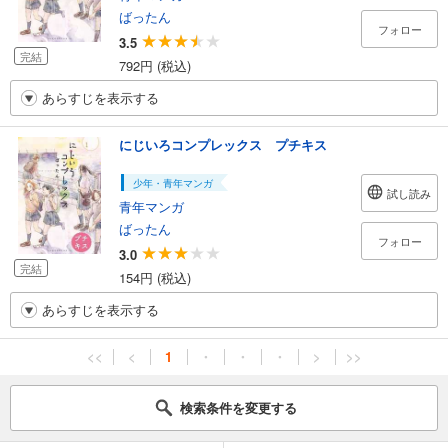
ばったん
フォロー
3.5
完結
792円 (税込)
あらすじを表示する
にじいろコンプレックス プチキス
少年・青年マンガ
試し読み
青年マンガ
ばったん
フォロー
3.0
完結
154円 (税込)
あらすじを表示する
<<
<
1
・
・
・
>
>>
検索条件を変更する