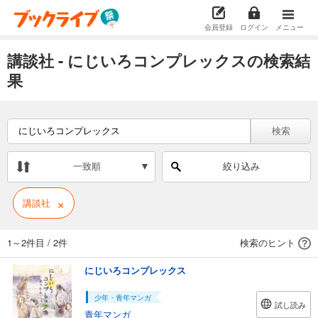
会員登録
ログイン
メニュー
講談社 - にじいろコンプレックスの検索結
果
検索
一致順
絞り込み
×
講談社
1～2件目
/
2件
検索のヒント
にじいろコンプレックス
少年・青年マンガ
試し読み
青年マンガ