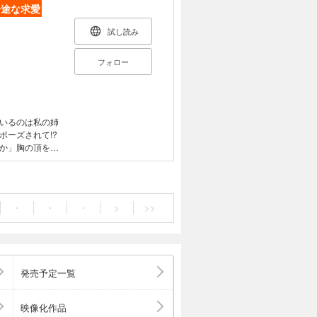
一途な求愛
試し読み
フォロー
いるのは私の姉
ーズされて!?
か」胸の頂を甘
ずなのに、愛さ
、甘く切ない恋
・
・
・
>
>>
発売予定一覧
映像化作品