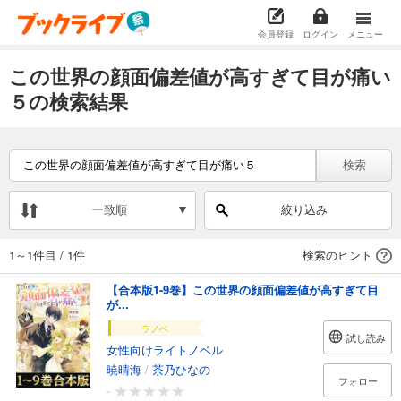
会員登録
ログイン
メニュー
この世界の顔面偏差値が高すぎて目が痛い
５の検索結果
検索
一致順
絞り込み
1～1件目
/
1件
検索のヒント
【合本版1-9巻】この世界の顔面偏差値が高すぎて目
が...
ラノベ
試し読み
女性向けライトノベル
暁晴海
/
茶乃ひなの
フォロー
-