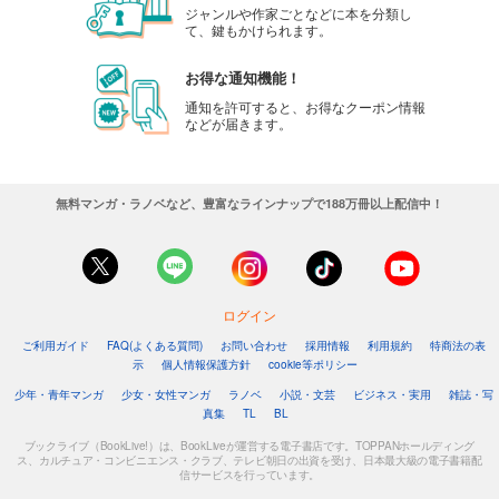
ジャンルや作家ごとなどに本を分類し
て、鍵もかけられます。
お得な通知機能！
通知を許可すると、お得なクーポン情報
などが届きます。
無料マンガ・ラノベなど、豊富なラインナップで188万冊以上配信中！
ログイン
ご利用ガイド
FAQ(よくある質問)
お問い合わせ
採用情報
利用規約
特商法の表
示
個人情報保護方針
cookie等ポリシー
少年・青年マンガ
少女・女性マンガ
ラノベ
小説・文芸
ビジネス・実用
雑誌・写
真集
TL
BL
ブックライブ（BookLive!）は、BookLiveが運営する電子書店です。TOPPANホールディング
ス、カルチュア・コンビニエンス・クラブ、テレビ朝日の出資を受け、日本最大級の電子書籍配
信サービスを行っています。