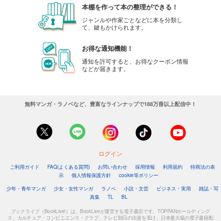
本棚を作って本の整理ができる！
ジャンルや作家ごとなどに本を分類し
て、鍵もかけられます。
お得な通知機能！
通知を許可すると、お得なクーポン情報
などが届きます。
無料マンガ・ラノベなど、豊富なラインナップで188万冊以上配信中！
ログイン
ご利用ガイド
FAQ(よくある質問)
お問い合わせ
採用情報
利用規約
特商法の表
示
個人情報保護方針
cookie等ポリシー
少年・青年マンガ
少女・女性マンガ
ラノベ
小説・文芸
ビジネス・実用
雑誌・写
真集
TL
BL
ブックライブ（BookLive!）は、BookLiveが運営する電子書店です。TOPPANホールディング
ス、カルチュア・コンビニエンス・クラブ、テレビ朝日の出資を受け、日本最大級の電子書籍配