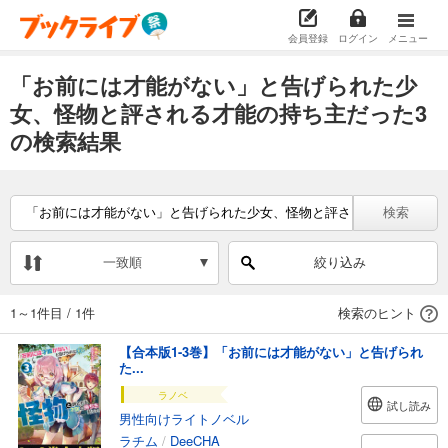
会員登録
ログイン
メニュー
「お前には才能がない」と告げられた少
女、怪物と評される才能の持ち主だった3
の検索結果
検索
一致順
絞り込み
1～1件目
/
1件
検索のヒント
【合本版1-3巻】「お前には才能がない」と告げられ
た...
ラノベ
試し読み
男性向けライトノベル
ラチム
/
DeeCHA