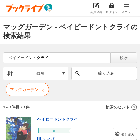
会員登録
ログイン
メニュー
マッグガーデン - ベイビードントクライの
検索結果
検索
一致順
絞り込み
×
マッグガーデン
1～1件目
/
1件
検索のヒント
ベイビードントクライ
BL
試し読み
BLマンガ