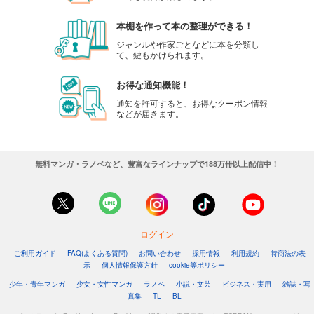
本棚を作って本の整理ができる！
ジャンルや作家ごとなどに本を分類し
て、鍵もかけられます。
お得な通知機能！
通知を許可すると、お得なクーポン情報
などが届きます。
無料マンガ・ラノベなど、豊富なラインナップで188万冊以上配信中！
ログイン
ご利用ガイド
FAQ(よくある質問)
お問い合わせ
採用情報
利用規約
特商法の表
示
個人情報保護方針
cookie等ポリシー
少年・青年マンガ
少女・女性マンガ
ラノベ
小説・文芸
ビジネス・実用
雑誌・写
真集
TL
BL