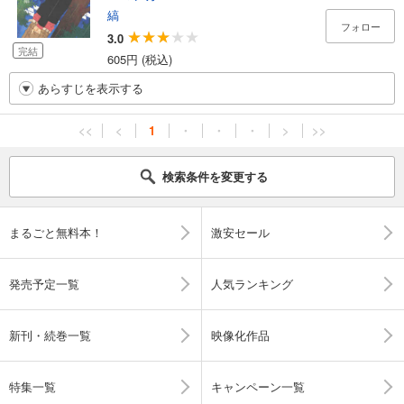
縞
フォロー
3.0
完結
605円 (税込)
あらすじを表示する
<<
<
1
・
・
・
>
>>
検索条件を変更する
まるごと無料本！
激安セール
発売予定一覧
人気ランキング
新刊・続巻一覧
映像化作品
特集一覧
キャンペーン一覧