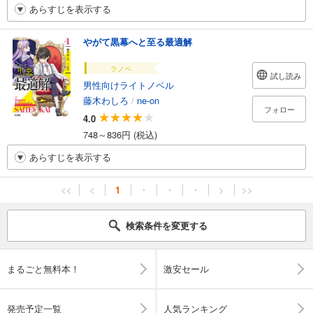
あらすじを表示する
やがて黒幕へと至る最適解
ラノベ
試し読み
男性向けライトノベル
藤木わしろ
/
ne-on
フォロー
4.0
748～836円 (税込)
あらすじを表示する
<<
<
1
・
・
・
>
>>
検索条件を変更する
まるごと無料本！
激安セール
発売予定一覧
人気ランキング