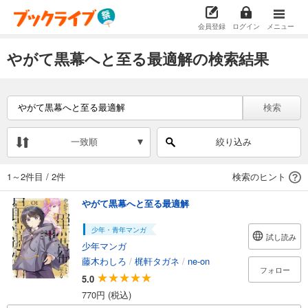
会員登録
ログイン
メニュー
やがて黒幕へと至る最適解の検索結果
検索
一致順
絞り込み
1～2件目
/
2件
検索のヒント
やがて黒幕へと至る最適解
少年・青年マンガ
試し読み
少年マンガ
藤木わしろ
/
梶軒タガネ
/
ne-on
フォロー
5.0
770円 (税込)