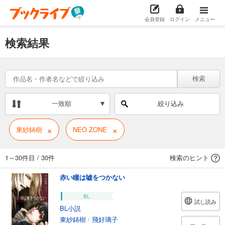
会員登録
ログイン
メニュー
検索結果
検索
一致順
絞り込み
×
×
東紗鋳樹
NEO ZONE
1～30件目
/
30件
検索のヒント
赤い瞳は嘘をつかない
BL
試し読み
BL小説
東紗鋳樹
/
飛好璃子