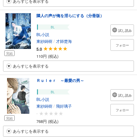
あらすじを表示する
隣人の声が俺を淫らにする（分冊版）
BL
試し読み
BL小説
東紗鋳樹
/
才師楚海
フォロー
5.0
完結
110円 (税込)
あらすじを表示する
Ｒｕｌｅｒ ～最愛の男～
BL
試し読み
BL小説
東紗鋳樹
/
飛好璃子
フォロー
-
完結
768円 (税込)
あらすじを表示する