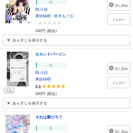
BL
試し読み
BL小説
東紗鋳樹
/
鈴木もぐお
フォロー
-
330円 (税込)
あらすじを表示する
セカンドバージン
BL
試し読み
BL小説
東紗鋳樹
フォロー
5.0
完結
330円 (税込)
あらすじを表示する
それは愛だろ？
BL
試し読み