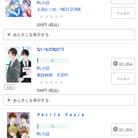
BL小説
入深かごめ
/
NEO ZONE
フォロー
-
220円 (税込)
あらすじを表示する
ないものねだり
BL
試し読み
BL小説
東紗鋳樹
/
天宮叶
フォロー
-
完結
330円 (税込)
あらすじを表示する
Ｐｅｔｉｔｓ Ｆｏｕｒｓ
BL
試し読み
BL小説