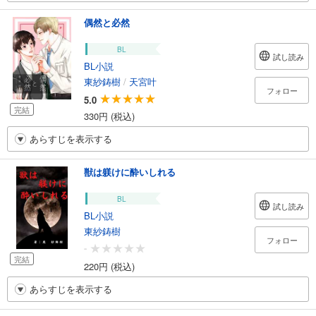
偶然と必然
BL
試し読み
BL小説
東紗鋳樹
/
天宮叶
フォロー
5.0
完結
330円 (税込)
あらすじを表示する
獣は躾けに酔いしれる
BL
試し読み
BL小説
東紗鋳樹
フォロー
-
完結
220円 (税込)
あらすじを表示する