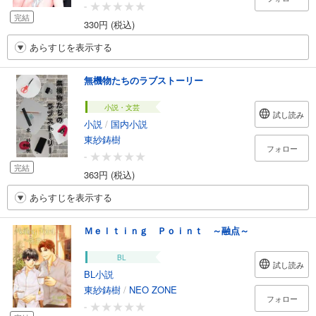
-
完結
330円 (税込)
あらすじを表示する
無機物たちのラブストーリー
小説・文芸
試し読み
小説
/
国内小説
東紗鋳樹
フォロー
-
完結
363円 (税込)
あらすじを表示する
Ｍｅｌｔｉｎｇ Ｐｏｉｎｔ ～融点～
BL
試し読み
BL小説
東紗鋳樹
/
NEO ZONE
フォロー
-