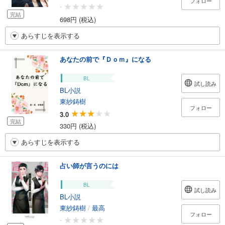
フォロー
-
完結
698円 (税込)
あらすじを表示する
あなたの前で『Ｄｏｍ』になる
BL
試し読み
BL小説
東紗鋳樹
フォロー
3.0
完結
330円 (税込)
あらすじを表示する
占い師が言うのには
BL
試し読み
BL小説
東紗鋳樹
/
最高
フォロー
-