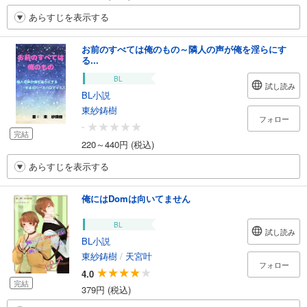
あらすじを表示する
お前のすべては俺のもの～隣人の声が俺を淫らにす
る...
BL
試し読み
BL小説
東紗鋳樹
フォロー
-
完結
220～440円 (税込)
あらすじを表示する
俺にはDomは向いてません
BL
試し読み
BL小説
東紗鋳樹
/
天宮叶
フォロー
4.0
完結
379円 (税込)