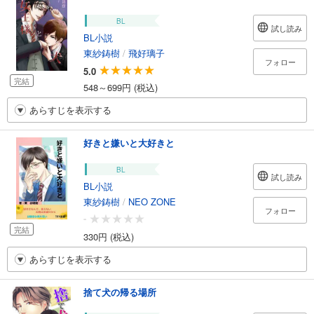
BL
試し読み
BL小説
東紗鋳樹
/
飛好璃子
フォロー
5.0
完結
548～699円 (税込)
あらすじを表示する
好きと嫌いと大好きと
BL
試し読み
BL小説
東紗鋳樹
/
NEO ZONE
フォロー
-
完結
330円 (税込)
あらすじを表示する
捨て犬の帰る場所