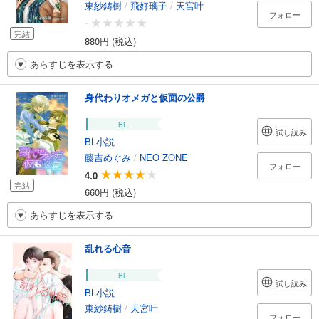
東紗鋳樹
/
飛好璃子
/
天宮叶
フォロー
-
完結
880円 (税込)
あらすじを表示する
身代わりオメガと仮面の公爵
BL
試し読み
BL小説
藤吉めぐみ
/
NEO ZONE
フォロー
4.0
完結
660円 (税込)
あらすじを表示する
乱れる心音
BL
試し読み
BL小説
東紗鋳樹
/
天宮叶
フォロー