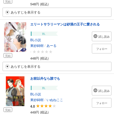
完結
548円 (税込)
あらすじを表示する
エリートサラリーマンは砂漠の王子に愛される
BL
試し読み
BL小説
東紗鋳樹
/
あーる
フォロー
-
完結
448円 (税込)
あらすじを表示する
お前以外なら誰でも
BL
試し読み
BL小説
東紗鋳樹
/
いぬねここ
フォロー
4.0
完結
449円 (税込)