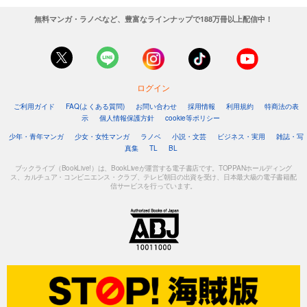
無料マンガ・ラノベなど、豊富なラインナップで188万冊以上配信中！
ログイン
ご利用ガイド
FAQ(よくある質問)
お問い合わせ
採用情報
利用規約
特商法の表
示
個人情報保護方針
cookie等ポリシー
少年・青年マンガ
少女・女性マンガ
ラノベ
小説・文芸
ビジネス・実用
雑誌・写
真集
TL
BL
ブックライブ（BookLive!）は、BookLiveが運営する電子書店です。TOPPANホールディング
ス、カルチュア・コンビニエンス・クラブ、テレビ朝日の出資を受け、日本最大級の電子書籍配
信サービスを行っています。