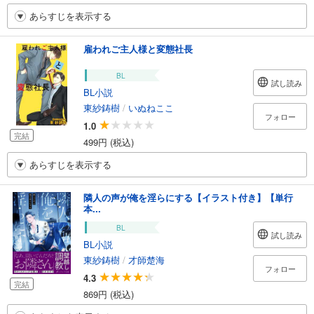
あらすじを表示する
雇われご主人様と変態社長
BL
試し読み
BL小説
東紗鋳樹
/
いぬねここ
フォロー
1.0
完結
499円 (税込)
あらすじを表示する
隣人の声が俺を淫らにする【イラスト付き】【単行
本...
BL
試し読み
BL小説
東紗鋳樹
/
才師楚海
フォロー
4.3
完結
869円 (税込)