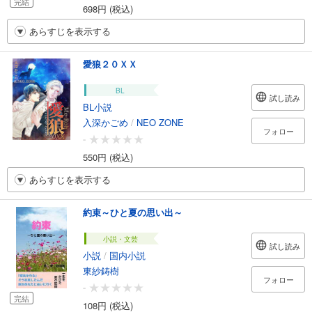
完結
698円 (税込)
あらすじを表示する
愛狼２０ＸＸ
BL
試し読み
BL小説
入深かごめ
/
NEO ZONE
フォロー
-
550円 (税込)
あらすじを表示する
約束～ひと夏の思い出～
小説・文芸
試し読み
小説
/
国内小説
東紗鋳樹
フォロー
-
完結
108円 (税込)