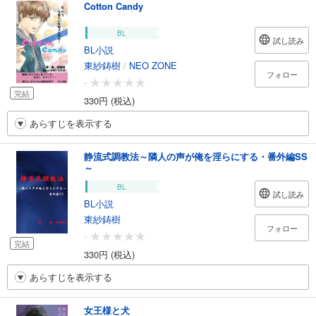
Cotton Candy
BL
試し読み
BL小説
東紗鋳樹
/
NEO ZONE
フォロー
-
完結
330円 (税込)
あらすじを表示する
静流式調教法～隣人の声が俺を淫らにする・番外編SS
～
BL
試し読み
BL小説
東紗鋳樹
フォロー
-
完結
330円 (税込)
あらすじを表示する
女王様と犬