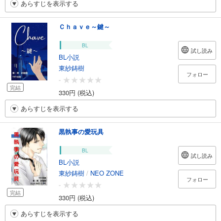
あらすじを表示する
Ｃｈａｖｅ～鍵～
BL
試し読み
BL小説
東紗鋳樹
フォロー
-
完結
330円 (税込)
あらすじを表示する
黒執事の愛玩具
BL
試し読み
BL小説
東紗鋳樹
/
NEO ZONE
フォロー
-
完結
330円 (税込)
あらすじを表示する